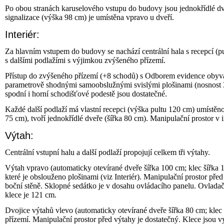
Po obou stranách karuselového vstupu do budovy jsou jednokřídlé dv
signalizace (výška 98 cm) je umístěna vpravo u dveří.
Interiér:
Za hlavním vstupem do budovy se nachází centrální hala s recepcí (p
s dalšími podlažími s výjimkou zvýšeného přízemí.
Přístup do zvýšeného přízemí (+8 schodů) s Odborem evidence obyvat
parametrově shodnými samoobslužnými svislými plošinami (nosnost 3
spodní i horní schodišťové podestě jsou dostatečné.
Každé další podlaží má vlastní recepci (výška pultu 120 cm) umístěn
75 cm), tvoří jednokřídlé dveře (šířka 80 cm). Manipulační prostor v 
Výtah:
Centrální vstupní halu a další podlaží propojují celkem tři výtahy.
Výtah vpravo (automaticky otevírané dveře šířka 100 cm; klec šířka 
které je obslouženo plošinami (viz Interiér). Manipulační prostor p
boční stěně. Sklopné sedátko je v dosahu ovládacího panelu. Ovlada
klece je 121 cm.
Dvojice výtahů vlevo (automaticky otevírané dveře šířka 80 cm; klec
přízemí. Manipulační prostor před výtahy je dostatečný. Klece jsou