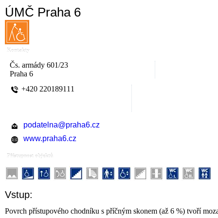
ÚMČ Praha 6
Kontakty
Čs. armády 601/23
Praha 6
+420 220189111
podatelna@praha6.cz
www.praha6.cz
Přístupnost objektů
Vstup:
Povrch přístupového chodníku s příčným skonem (až 6 %) tvoří moza