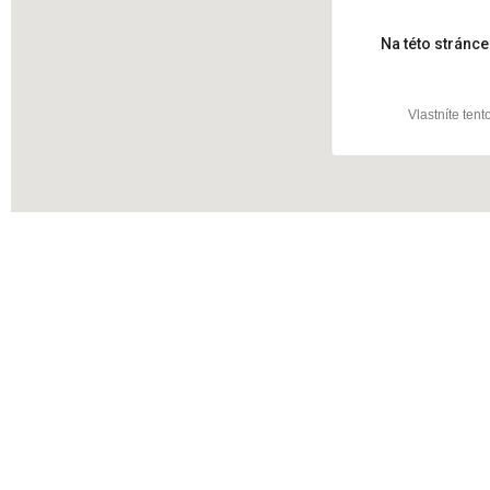
Čs. a
Na této stránc
Vlastníte ten