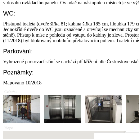
v dosahu ovládacího panelu. Ovladač na nástupních místech je ve vý
WC:
Přístupná toaleta (dveře šířka 81; kabina šířka 185 cm, hloubka 179 cm
Jednokřídlé dveře do WC jsou označené a otevírají se mechanicky s
stěně). Přístup k míse z pohledu od vstupu do kabiny je zleva. Prost
(11/2018) byl blokovaný mobilním přebalovacím pultem. Toaletní m
Parkování:
Vyhrazené parkovací stání se nachází pří křížení ulic Československé
Poznámky:
Mapováno 10/2018
Galerie:
Mapa