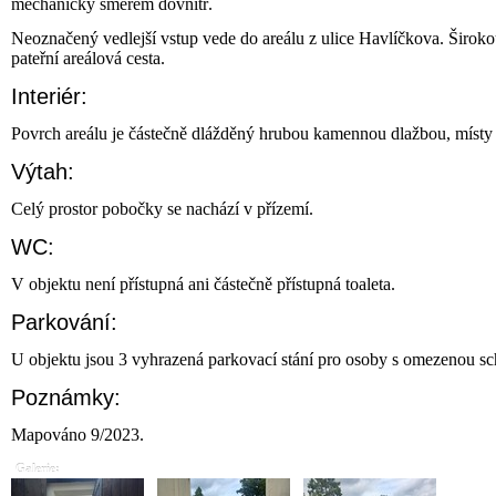
mechanicky směrem dovnitř.
Neoznačený vedlejší vstup vede do areálu z ulice Havlíčkova. Širok
pateřní areálová cesta.
Interiér:
Povrch areálu je částečně dlážděný hrubou kamennou dlažbou, místy
Výtah:
Celý prostor pobočky se nachází v přízemí.
WC:
V objektu není přístupná ani částečně přístupná toaleta.
Parkování:
U objektu jsou 3 vyhrazená parkovací stání pro osoby s omezenou sc
Poznámky:
Mapováno 9/2023.
Galerie: