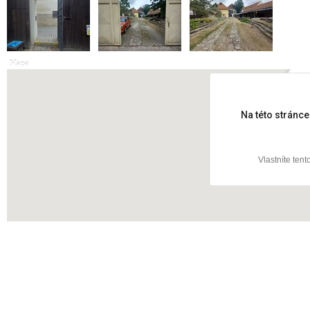
Mapa
Hus
Na této stránc
Vlastníte ten