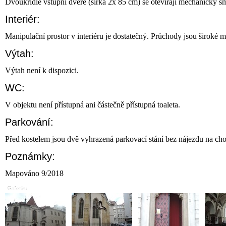
Dvoukřídlé vstupní dveře (šířka 2x 85 cm) se otevírají mechanicky s
Interiér:
Manipulační prostor v interiéru je dostatečný. Průchody jsou široké m
Výtah:
Výtah není k dispozici.
WC:
V objektu není přístupná ani částečně přístupná toaleta.
Parkování:
Před kostelem jsou dvě vyhrazená parkovací stání bez nájezdu na ch
Poznámky:
Mapováno 9/2018
Galerie: