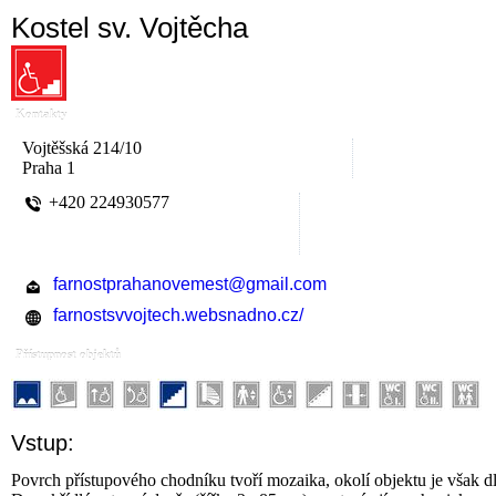
Kostel sv. Vojtěcha
Kontakty
Vojtěšská 214/10
Praha 1
+420 224930577
farnostprahanovemest@gmail.com
farnostsvvojtech.websnadno.cz/
Přístupnost objektů
Vstup:
Povrch přístupového chodníku tvoří mozaika, okolí objektu je však d