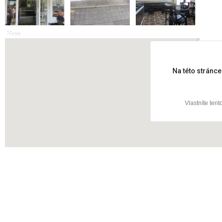
Mapa
Na Pa
Na této stránc
Vlastníte ten