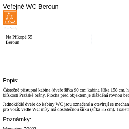
Veřejné WC Beroun
Kontakty
Na Příkopě 55
Beroun
Popis:
Částečně přístupná kabina (dveře šířka 90 cm; kabina šířka 158 cm, 
blízkosti Pražské brány. Plocha před objektem je dlážděná rovnou b
Jednokřídlé dveře do kabiny WC jsou označené a otevírají se mechan
pro vozík vedle WC mísy má dostatečnou šířku (šířka 85 cm). Toale
Poznámky:
Mapováno 7/2023.