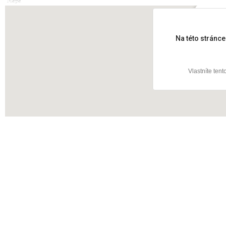
Mapa
Veselsk
Na této stránc
Vlastníte ten