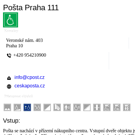
Pošta Praha 111
Kontakty
Veronské nám. 403
Praha 10
+420 954210900
info@cpost.cz
ceskaposta.cz
Přístupnost objektů
Vstup:
Pošta se nachází v přízemí nákupního centra. Vstupní dveře objektu j