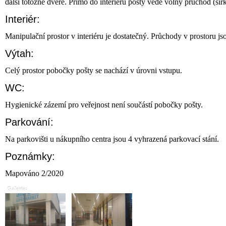
další totožné dveře. Přímo do interiéru pošty vede volný průchod (šíř
Interiér:
Manipulační prostor v interiéru je dostatečný. Průchody v prostoru js
Výtah:
Celý prostor pobočky pošty se nachází v úrovni vstupu.
WC:
Hygienické zázemí pro veřejnost není součástí pobočky pošty.
Parkování:
Na parkovišti u nákupního centra jsou 4 vyhrazená parkovací stání.
Poznámky:
Mapováno 2/2020
Galerie: