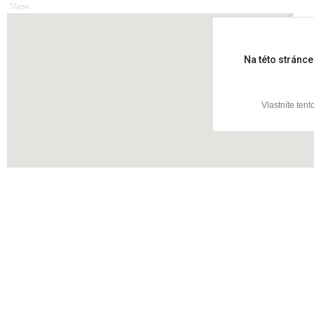
Mapa
Olš
Na této stránc
Vlastníte ten