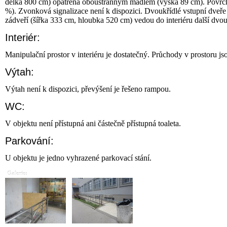
délka 800 cm) opatřená oboustranným madlem (výška 89 cm). Povrch 
%). Zvonková signalizace není k dispozici. Dvoukřídlé vstupní dveře s
zádveří (šířka 333 cm, hloubka 520 cm) vedou do interiéru další dvou
Interiér:
Manipulační prostor v interiéru je dostatečný. Průchody v prostoru js
Výtah:
Výtah není k dispozici, převýšení je řešeno rampou.
WC:
V objektu není přístupná ani částečně přístupná toaleta.
Parkování:
U objektu je jedno vyhrazené parkovací stání.
Galerie: