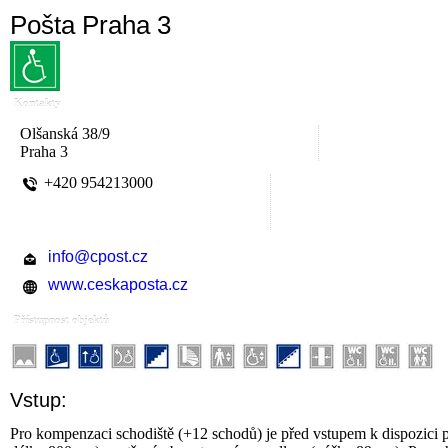
Pošta Praha 3
Kontakty
Olšanská 38/9
Praha 3
+420 954213000
info@cpost.cz
www.ceskaposta.cz
Přístupnost objektů
Vstup:
Pro kompenzaci schodiště (+12 schodů) je před vstupem k dispozici 