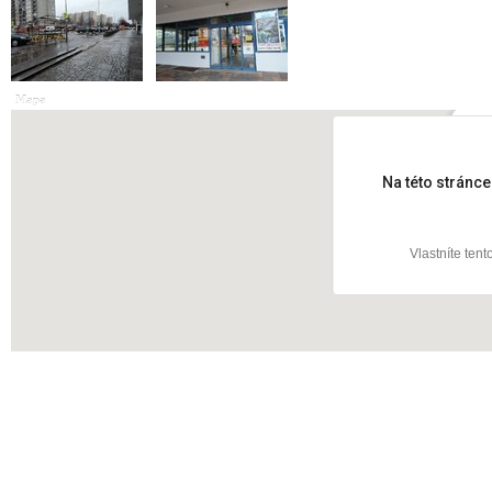
Mapa
Hlav
Na této stránc
Vlastníte ten