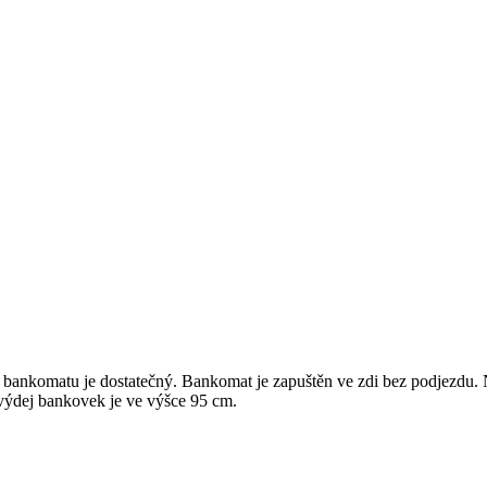
bankomatu je dostatečný. Bankomat je zapuštěn ve zdi bez podjezdu. N
 výdej bankovek je ve výšce 95 cm.