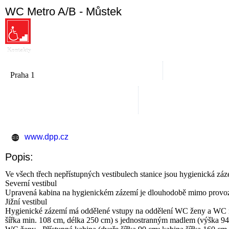
WC Metro A/B - Můstek
Kontakty
Praha 1
www.dpp.cz
Popis:
Ve všech třech nepřístupných vestibulech stanice jsou hygienická zá
Severní vestibul
Upravená kabina na hygienickém zázemí je dlouhodobě mimo provo
Jižní vestibul
Hygienické zázemí má oddělené vstupy na oddělení WC ženy a WC mu
šířka min. 108 cm, délka 250 cm) s jednostranným madlem (výška 94