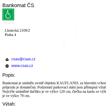
Bankomat ČS
Kontakty
Lhotecká 2109/2
Praha 4
csas@csas.cz
www.csas.cz
Popis:
Bankomat je umístěn uvnitř objektu KAUFLAND, za hlavním vchodem.
průjezdu je dostatečná. Podzemní parkovací stání jsou přístupná výta
Nejvýše umístěné tlačítko je ve výšce 120 cm, čtečka na kartu ve vý
je ve výšce 79 cm.
Výtah: