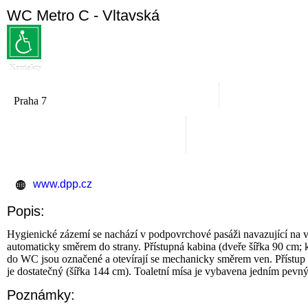
WC Metro C - Vltavská
Kontakty
Praha 7
www.dpp.cz
Popis:
Hygienické zázemí se nachází v podpovrchové pasáži navazující na vest
automaticky směrem do strany. Přístupná kabina (dveře šířka 90 cm;
do WC jsou označené a otevírají se mechanicky směrem ven. Přístup 
je dostatečný (šířka 144 cm). Toaletní mísa je vybavena jedním pevn
Poznámky: