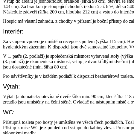
Vstup do areálu je jednokřídlou brankou (šířka 98 cm), otevírá se s
143 cm). Za brankou je stoupající chodník (sklon 5 až 6 %, délka 540
Následuje zádveří (šířka 200 cm, hloubka 212 cm) a vstup do interiér
Hospic má vlastní zahradu, z chodby v přízemí je boční přístup do za
Interiér:
Za vstupem vpravo je umístěna recepce s pultem (výška 115 cm). Ho
hygienickým zázemím. K dispozici jsou dvě samostatné koupelny. Výta
V 1. patře (2. podlaží) je společenská místnost vybavená stoly (výšk
(3. podlaží) je ekumenická místnost, vstup je dvoukřídlými dveřmi (hl
jsou dostatečné (min. šířka 80 cm).
Pro návštěvníky je v každém podlaží k dispozici bezbariérová toaleta.
Výtah:
Výtah (automaticky otevírané dveře šířka min. 90 cm, klec šířka 118
zrcadlo jsou umístěny na čelní stěně. Ovladač na nástupním místě a o
WC:
Přístupná toaleta pro hosty je umístěna ve všech třech podlažích. Toa
Přístup k míse WC je z pohledu od vstupu do kabiny zleva. Prostor 
sklopnými madly.