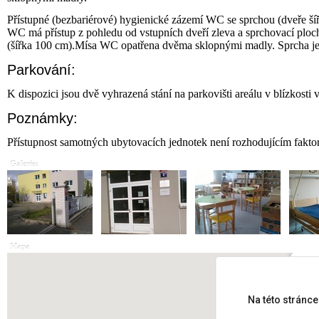
Přístupné (bezbariérové) hygienické zázemí WC se sprchou (dveře ší
WC má přístup z pohledu od vstupních dveří zleva a sprchovací ploc
(šířka 100 cm).Mísa WC opatřena dvěma sklopnými madly. Sprcha je r
Parkování:
K dispozici jsou dvě vyhrazená stání na parkovišti areálu v blízkosti 
Poznámky:
Přístupnost samotných ubytovacích jednotek není rozhodujícím fakto
Galerie:
Mapa
Malo
Na této stránc