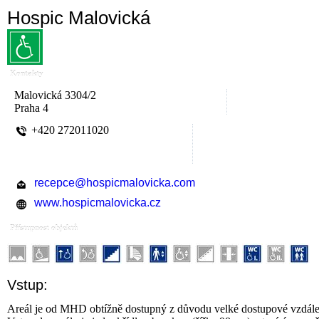
Hospic Malovická
Kontakty
Malovická 3304/2
Praha 4
+420 272011020
recepce@hospicmalovicka.com
www.hospicmalovicka.cz
Přístupnost objektů
Vstup:
Areál je od MHD obtížně dostupný z důvodu velké dostupové vzdálen