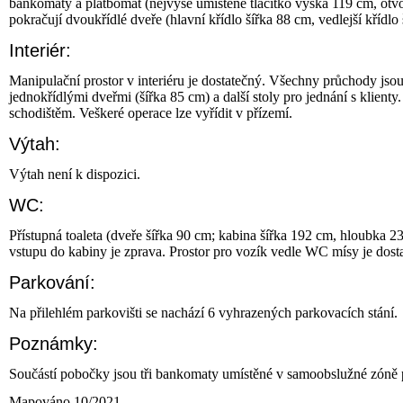
bankomaty a platbomat (nejvýše umístěné tlačítko výška 119 cm, otvo
pokračují dvoukřídlé dveře (hlavní křídlo šířka 88 cm, vedlejší kříd
Interiér:
Manipulační prostor v interiéru je dostatečný. Všechny průchody jsou
jednokřídlými dveřmi (šířka 85 cm) a další stoly pro jednání s klient
schodištěm. Veškeré operace lze vyřídit v přízemí.
Výtah:
Výtah není k dispozici.
WC:
Přístupná toaleta (dveře šířka 90 cm; kabina šířka 192 cm, hloubka 
vstupu do kabiny je zprava. Prostor pro vozík vedle WC mísy je dos
Parkování:
Na přilehlém parkovišti se nachází 6 vyhrazených parkovacích stání.
Poznámky:
Součástí pobočky jsou tři bankomaty umístěné v samoobslužné zóně
Mapováno 10/2021