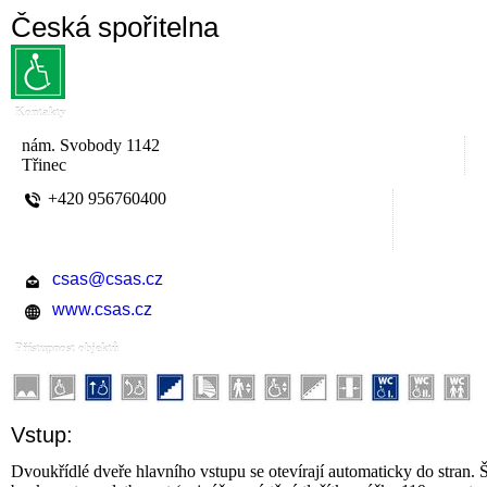
Česká spořitelna
Kontakty
nám. Svobody 1142
Třinec
+420 956760400
csas@csas.cz
www.csas.cz
Přístupnost objektů
Vstup:
Dvoukřídlé dveře hlavního vstupu se otevírají automaticky do stran. Š