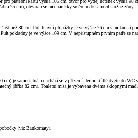
r pro platební kartu výška 105 cm, otvor pro výdej účtenek výška 98 
lo šířka 55 cm), otevírají se mechanicky směrem do samoobslužné zóny.
 širší než 80 cm. Pult hlavní přepážky je ve výšce 76 cm s možností pod
y. Pult pokladny je ve výšce 109 cm. V nepřístupném prvním patře se nach
230 cm) je samostatná a nachází se v přízemí. Jednokřídlé dveře do WC 
tatečný (šířka 82 cm). Toaletní mísa je vybavena dvěma sklopnými madl
 pobočky (viz Bankomaty).