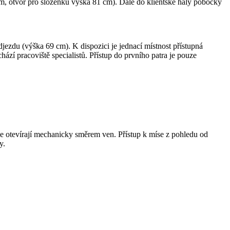
cm, otvor pro složenku výška 81 cm). Dále do klientské haly pobočky
jezdu (výška 69 cm). K dispozici je jednací místnost přístupná
ází pracoviště specialistů. Přístup do prvního patra je pouze
se otevírají mechanicky směrem ven. Přístup k míse z pohledu od
y.