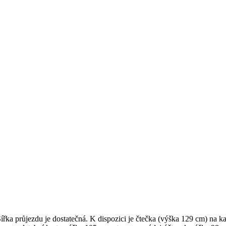
ířka průjezdu je dostatečná. K dispozici je čtečka (výška 129 cm) na ka