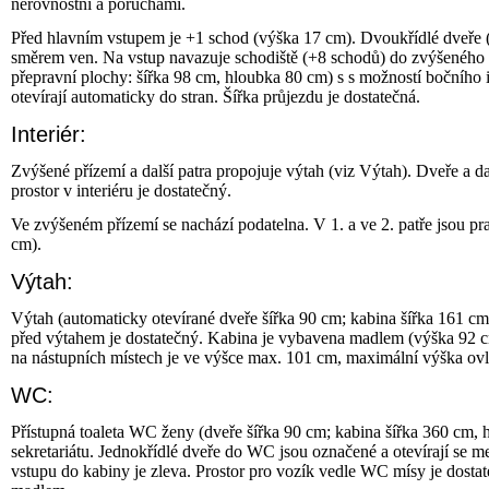
nerovnostni a poruchami.
Před hlavním vstupem je +1 schod (výška 17 cm). Dvoukřídlé dveře (hl
směrem ven. Na vstup navazuje schodiště (+8 schodů) do zvýšeného 
přepravní plochy: šířka 98 cm, hloubka 80 cm) s s možností bočního i 
otevírají automaticky do stran. Šířka průjezdu je dostatečná.
Interiér:
Zvýšené přízemí a další patra propojuje výtah (viz Výtah). Dveře a 
prostor v interiéru je dostatečný.
Ve zvýšeném přízemí se nachází podatelna. V 1. a ve 2. patře jsou 
cm).
Výtah:
Výtah (automaticky otevírané dveře šířka 90 cm; kabina šířka 161 cm
před výtahem je dostatečný. Kabina je vybavena madlem (výška 92 cm
na nástupních místech je ve výšce max. 101 cm, maximální výška ovl
WC:
Přístupná toaleta WC ženy (dveře šířka 90 cm; kabina šířka 360 cm, h
sekretariátu. Jednokřídlé dveře do WC jsou označené a otevírají se 
vstupu do kabiny je zleva. Prostor pro vozík vedle WC mísy je dost