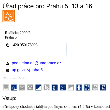
Úřad práce pro Prahu 5, 13 a 16
Kontakty
Radlická 2000/3
Praha 5
+420 950178093
podatelna.aa@uradprace.cz
up.gov.cz/praha-5
Přístupnost objektů
Vstup:
Přístupový chodník s táhlým podélným sklonem (4-5 %) v kombinaci