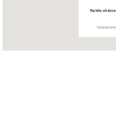
Radl
Na této stránc
Vlastníte ten