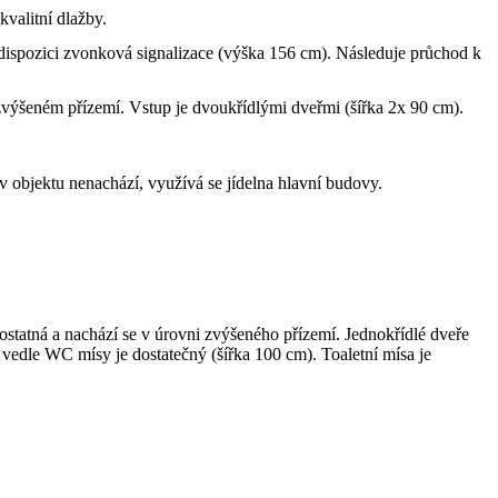
valitní dlažby.
dispozici zvonková signalizace (výška 156 cm). Následuje průchod k
výšeném přízemí. Vstup je dvoukřídlými dveřmi (šířka 2x 90 cm).
 v objektu nenachází, využívá se jídelna hlavní budovy.
ostatná a nachází se v úrovni zvýšeného přízemí. Jednokřídlé dveře
vedle WC mísy je dostatečný (šířka 100 cm). Toaletní mísa je