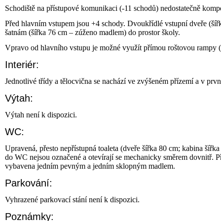
Schodiště na přístupové komunikaci (-11 schodů) nedostatečně kompen
Před hlavním vstupem jsou +4 schody. Dvoukřídlé vstupní dveře (šíř
šatnám (šířka 76 cm – zúženo madlem) do prostor školy.
Vpravo od hlavního vstupu je možné využít přímou roštovou rampy (
Interiér:
Jednotlivé třídy a tělocvična se nachází ve zvýšeném přízemí a v prvn
Výtah:
Výtah není k dispozici.
WC:
Upravená, přesto nepřístupná toaleta (dveře šířka 80 cm; kabina šíř
do WC nejsou označené a otevírají se mechanicky směrem dovnitř. Pří
vybavena jedním pevným a jedním sklopným madlem.
Parkování:
Vyhrazené parkovací stání není k dispozici.
Poznámky: