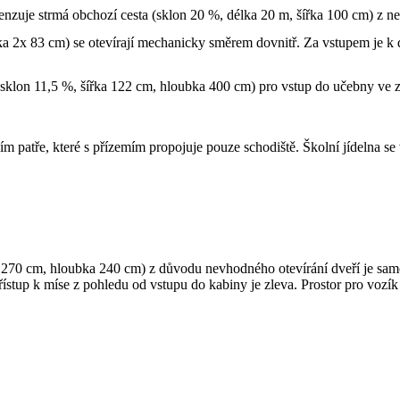
zuje strmá obchozí cesta (sklon 20 %, délka 20 m, šířka 100 cm) z nek
ka 2x 83 cm) se otevírají mechanicky směrem dovnitř. Za vstupem je k 
sklon 11,5 %, šířka 122 cm, hloubka 400 cm) pro vstup do učebny ve z
ím patře, které s přízemím propojuje pouze schodiště. Školní jídelna se
ka 270 cm, hloubka 240 cm) z důvodu nevhodného otevírání dveří je sam
stup k míse z pohledu od vstupu do kabiny je zleva. Prostor pro vozík 