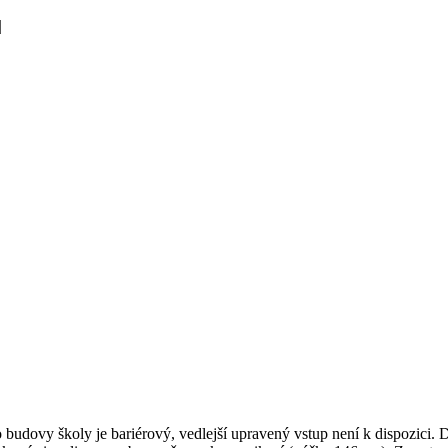
ů
udovy školy je bariérový, vedlejší upravený vstup není k dispozici. Dv