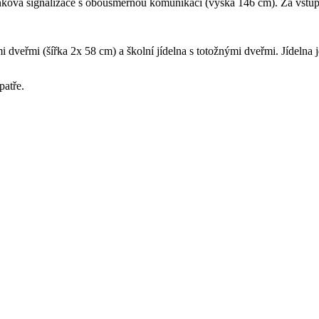
vonková signalizace s obousměrnou komunikací (výška 146 cm). Za vst
 dveřmi (šířka 2x 58 cm) a školní jídelna s totožnými dveřmi. Jídelna
patře.