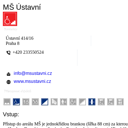
MŠ Ústavní
Kontakty
Ústavní 414/16
Praha 8
+420 233550524
info@msustavni.cz
www.msustavni.cz
Přístupnost objektů
Vstup:
Přístup do areálu MŠ je jednokřídlou brankou (šířka 88 cm) za ktero