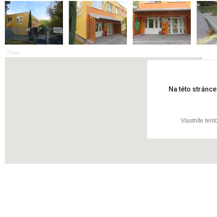
Mapa
Úst
Na této stránc
Vlastníte ten