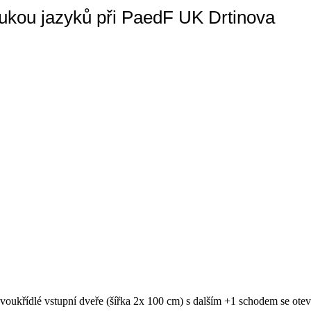
výukou jazyků při PaedF UK Drtinova
oukřídlé vstupní dveře (šířka 2x 100 cm) s dalším +1 schodem se otev