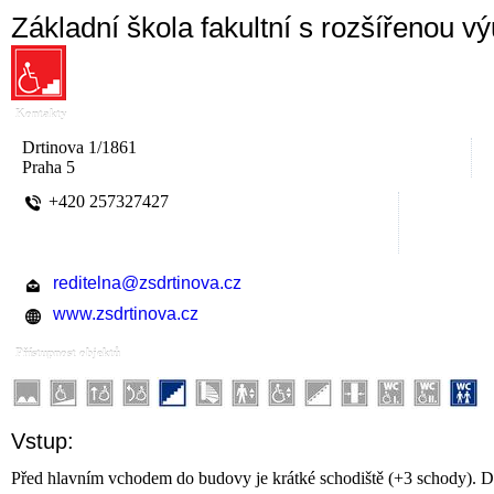
Základní škola fakultní s rozšířenou 
Kontakty
Drtinova 1/1861
Praha 5
+420 257327427
reditelna@zsdrtinova.cz
www.zsdrtinova.cz
Přístupnost objektů
Vstup:
Před hlavním vchodem do budovy je krátké schodiště (+3 schody). Dv