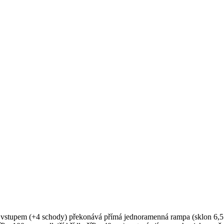
m vstupem (+4 schody) překonává přímá jednoramenná rampa (sklon 6,