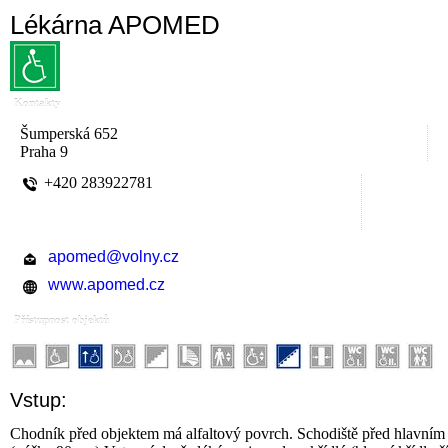
Lékárna APOMED
Kontakty
Šumperská 652
Praha 9
+420 283922781
apomed@volny.cz
www.apomed.cz
Přístupnost objektů
Vstup:
Chodník před objektem má alfaltový povrch. Schodiště před hlavní