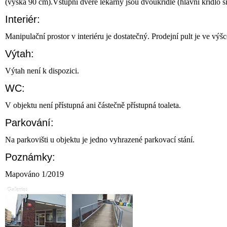
(výška 90 cm).Vstupní dveře lékárny jsou dvoukřídlé (hlavní křídlo š
Interiér:
Manipulační prostor v interiéru je dostatečný. Prodejní pult je ve výš
Výtah:
Výtah není k dispozici.
WC:
V objektu není přístupná ani částečně přístupná toaleta.
Parkování:
Na parkovišti u objektu je jedno vyhrazené parkovací stání.
Poznámky:
Mapováno 1/2019
Galerie: