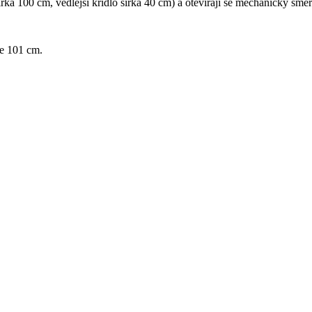
ířka 100 cm, vedlejší křídlo šířka 40 cm) a otevírají se mechanicky sm
ce 101 cm.