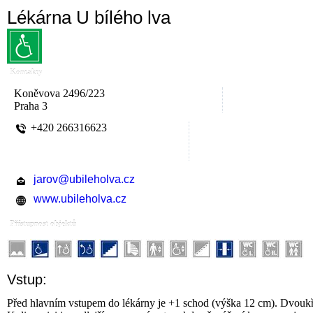
Lékárna U bílého lva
Kontakty
Koněvova 2496/223
Praha 3
+420 266316623
jarov@ubileholva.cz
www.ubileholva.cz
Přístupnost objektů
Vstup:
Před hlavním vstupem do lékárny je +1 schod (výška 12 cm). Dvoukří