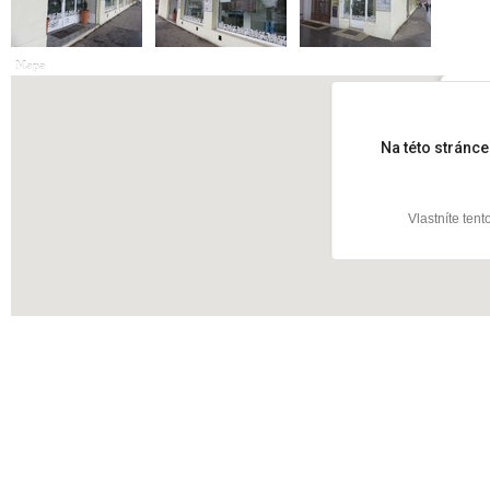
Mapa
Koněv
Na této stránc
Vlastníte ten