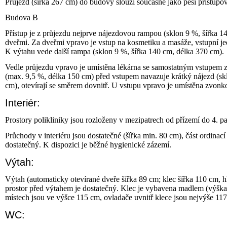
Průjezd (šířka 267 cm) do budovy slouží současně jako pěší přístupo
Budova B
Přístup je z průjezdu nejprve nájezdovou rampou (sklon 9 %, šířka 
dveřmi. Za dveřmi vpravo je vstup na kosmetiku a masáže, vstupní je
K výtahu vede další rampa (sklon 9 %, šířka 140 cm, délka 370 cm).
Vedle průjezdu vpravo je umístěna lékárna se samostatným vstupem 
(max. 9,5 %, délka 150 cm) před vstupem navazuje krátký nájezd (skl
cm), otevírají se směrem dovnitř. U vstupu vpravo je umístěna zvonk
Interiér:
Prostory polikliniky jsou rozloženy v mezipatrech od přízemí do 4. p
Průchody v interiéru jsou dostatečné (šířka min. 80 cm), část ordinací
dostatečný. K dispozici je běžné hygienické zázemí.
Výtah:
Výtah (automaticky otevírané dveře šířka 89 cm; klec šířka 110 cm, 
prostor před výtahem je dostatečný. Klec je vybavena madlem (výšk
místech jsou ve výšce 115 cm, ovladače uvnitř klece jsou nejvýše 11
WC: