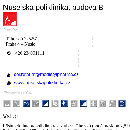
Nuselská poliklinika, budova B
Kontakty
Táborská 325/57
Praha 4 – Nusle
+420 234091111
sekretariat@medistylpharma.cz
www.nuselskapoliklinika.cz
Přístupnost objektů
Vstup:
Přístup do budov polikliniky je z ulice Táborská (podélný sklon 2,8 