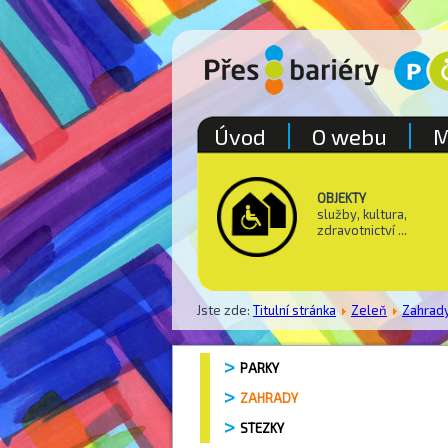
Úvod
O webu
M
OBJEKTY
služby, kultura,
zdravotnictví ...
Jste zde:
Titulní stránka
Zeleň
Zahrad
PARKY
ZAHRADY
STEZKY