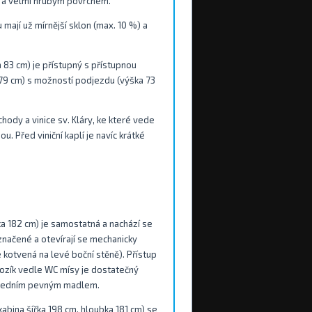
) a velmi hrubým povrchem.
mají už mírnější sklon (max. 10 %) a
a 83 cm) je přístupný s přístupnou
a 79 cm) s možností podjezdu (výška 73
ody a vinice sv. Kláry, ke které vede
. Před viniční kaplí je navíc krátké
bka 182 cm) je samostatná a nachází se
označené a otevírají se mechanicky
kotvená na levé boční stěně). Přístup
vozík vedle WC mísy je dostatečný
a jedním pevným madlem.
abina šířka 198 cm, hloubka 181 cm) se