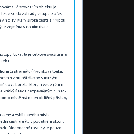
Kovárna. V provozním objektu je
 I zde se do zahrady vstupuje přes
vinicí sv. Kláry široká cesta s hrubou
ý je zejména v dolním úseku
otopy. Lokalita je celkově svažitá a je
úseku.
orní části areálu (Pivoňková louka,
povrch z hrubší dlažby s mírným
šině do Arboreta, kterým vede jižním
e krátký úsek s nezpevněným hlinito-
omto místě má nejen obtížný přístup,
em Lamy a vyhlídkového místa
řední částí areálu v podélném sklonu
pozici Medonosné rostliny je pouze