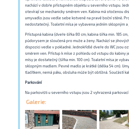
nachází v dobře přístupném objektu u severního vstupu. Jed
otevírají se mechanicky směrem ven. Kabina má otočenou dis
umyvadlo jsou vedle sebe kotvené na pravé boční stěně. Pro
nedostatečný. Toaletní mísa je vybavena jedním sklopným 
Přístupná kabina (dveře šířka 80 cm; kabina šířka min. 185 c
půdorysem je sloučená pro muže a ženy. Nachází se jihovýcho
dispozici vedle v pokladně. Jednokřídlé dveře do WC jsou oz
směrem ven. Přístup k míse z pohledu od vstupu do kabiny j
mísy je dostatečný (šířka min. 100 cm). Toaletní mísa je vy
sklopným madlem. Pevné madlo je krátké (délka 54 cm). Um
tlačítkem, nemá páku, obsluha může být obtížná. Součástí kab
Parkování
Na parkovišti u severního vstupu jsou 2 vyhrazená parkovací 
Galerie: