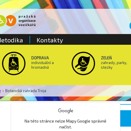
etodika
Kontakty
DOPRAVA
ZELEŇ
individuální a
zahrady, parky,
hromadná
stezky
y
Botanická zahrada Troja
Botanická zahrada Troja
Na této stránce nelze Mapy Google správně
načíst.