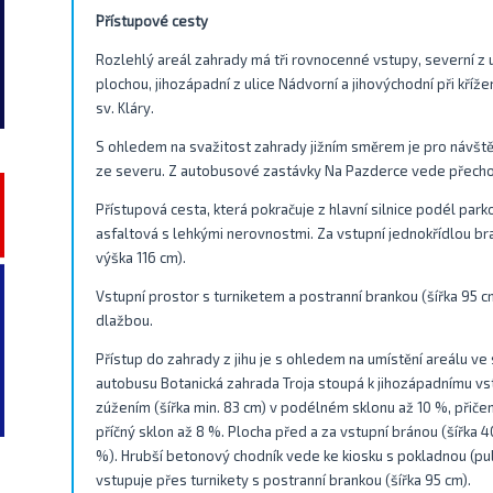
Přístupové cesty
Rozlehlý areál zahrady má tři rovnocenné vstupy, severní z 
plochou, jihozápadní z ulice Nádvorní a jihovýchodní při kříže
sv. Kláry.
S ohledem na svažitost zahrady jižním směrem je pro návštěv
ze severu. Z autobusové zastávky Na Pazderce vede přecho
Přístupová cesta, která pokračuje z hlavní silnice podél park
asfaltová s lehkými nerovnostmi. Za vstupní jednokřídlou bra
výška 116 cm).
Vstupní prostor s turniketem a postranní brankou (šířka 95 
dlažbou.
Přístup do zahrady z jihu je s ohledem na umístění areálu v
autobusu Botanická zahrada Troja stoupá k jihozápadnímu v
zúžením (šířka min. 83 cm) v podélném sklonu až 10 %, přiče
příčný sklon až 8 %. Plocha před a za vstupní bránou (šířka 
%). Hrubší betonový chodník vede ke kiosku s pokladnou (pu
vstupuje přes turnikety s postranní brankou (šířka 95 cm).