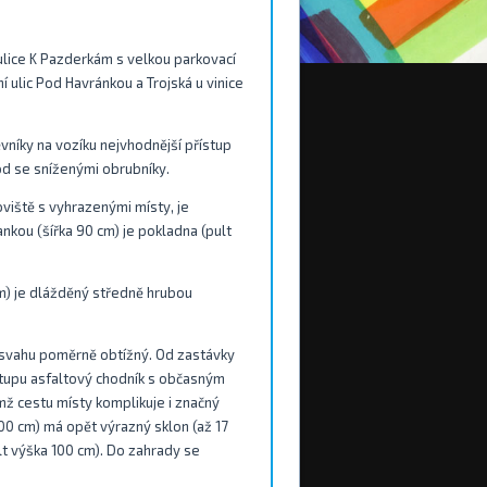
ulice K Pazderkám s velkou parkovací
ní ulic Pod Havránkou a Trojská u vinice
níky na vozíku nejvhodnější přístup
d se sníženými obrubníky.
oviště s vyhrazenými místy, je
nkou (šířka 90 cm) je pokladna (pult
cm) je dlážděný středně hrubou
e svahu poměrně obtížný. Od zastávky
stupu asfaltový chodník s občasným
mž cestu místy komplikuje i značný
400 cm) má opět výrazný sklon (až 17
lt výška 100 cm). Do zahrady se