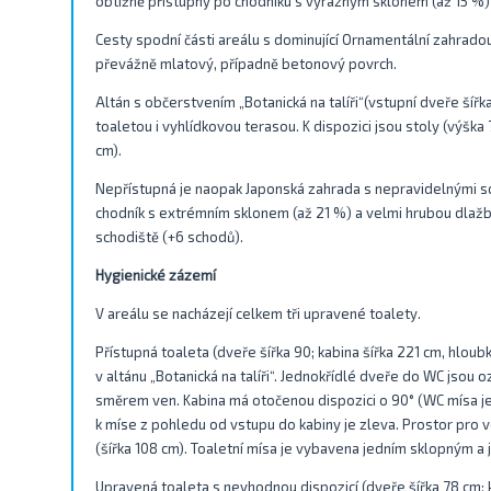
obtížně přístupný po chodníku s výrazným sklonem (až 15 %
Cesty spodní části areálu s dominující Ornamentální zahradou 
převážně mlatový, případně betonový povrch.
Altán s občerstvením „Botanická na talíři“(vstupní dveře šířk
toaletou i vyhlídkovou terasou. K dispozici jsou stoly (výšk
cm).
Nepřístupná je naopak Japonská zahrada s nepravidelnými sch
chodník s extrémním sklonem (až 21 %) a velmi hrubou dlažbou
schodiště (+6 schodů).
Hygienické zázemí
V areálu se nacházejí celkem tři upravené toalety.
Přístupná toaleta (dveře šířka 90; kabina šířka 221 cm, hlou
v altánu „Botanická na talíři“. Jednokřídlé dveře do WC jsou 
směrem ven. Kabina má otočenou dispozici o 90° (WC mísa je 
k míse z pohledu od vstupu do kabiny je zleva. Prostor pro 
(šířka 108 cm). Toaletní mísa je vybavena jedním sklopným 
Upravená toaleta s nevhodnou dispozicí (dveře šířka 78 cm; k