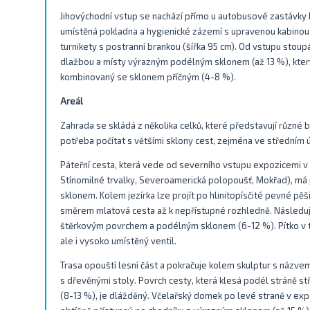
Jihovýchodní vstup se nachází přímo u autobusové zastávky 
umístěná pokladna a hygienické zázemí s upravenou kabinou.
turnikety s postranní brankou (šířka 95 cm). Od vstupu stoupá 
dlažbou a místy výrazným podélným sklonem (až 13 %), kter
kombinovaný se sklonem příčným (4-8 %).
Areál
Zahrada se skládá z několika celků, které představují různé bi
potřeba počítat s většími sklony cest, zejména ve středním 
Páteřní cesta, která vede od severního vstupu expozicemi v h
Stínomilné trvalky, Severoamerická polopoušť, Mokřad), má 
sklonem. Kolem jezírka lze projít po hlinitopísčité pevné pě
směrem mlatová cesta až k nepřístupné rozhledně. Následuj
štěrkovým povrchem a podélným sklonem (6-12 %). Pítko v t
ale i vysoko umístěný ventil.
Trasa opouští lesní část a pokračuje kolem skulptur s názv
s dřevěnými stoly. Povrch cesty, která klesá podél stráně st
(8-13 %), je dlážděný. Včelařský domek po levé straně v ex