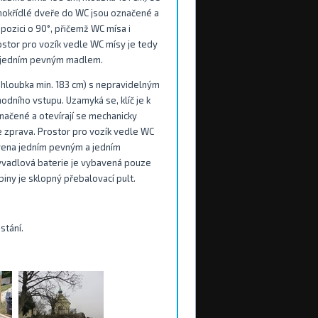
nokřídlé dveře do WC jsou označené a
pozici o 90°, přičemž WC mísa i
stor pro vozík vedle WC mísy je tedy
a jedním pevným madlem.
m, hloubka min. 183 cm) s nepravidelným
dního vstupu. Uzamyká se, klíč je k
načené a otevírají se mechanicky
e zprava. Prostor pro vozík vedle WC
bavena jedním pevným a jedním
yvadlová baterie je vybavená pouze
iny je sklopný přebalovací pult.
stání.