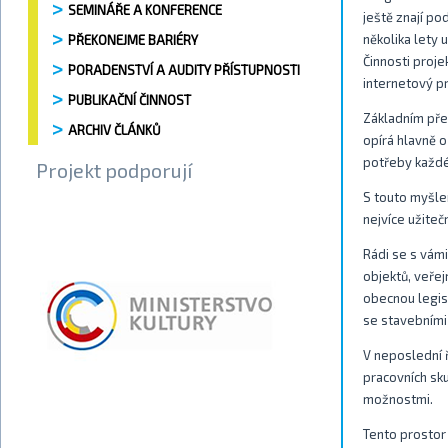
SEMINÁŘE A KONFERENCE
ještě znají p
několika lety 
PŘEKONEJME BARIÉRY
Činnosti proje
PORADENSTVÍ A AUDITY PŘÍSTUPNOSTI
internetový pr
PUBLIKAČNÍ ČINNOST
Základním pře
ARCHIV ČLÁNKŮ
opírá hlavně o
potřeby každé
Projekt podporují
S touto myšlen
nejvíce užite
Rádi se s vámi
objektů, veře
obecnou legis
se stavebními 
V neposlední 
pracovních sku
možnostmi.
Tento prostor