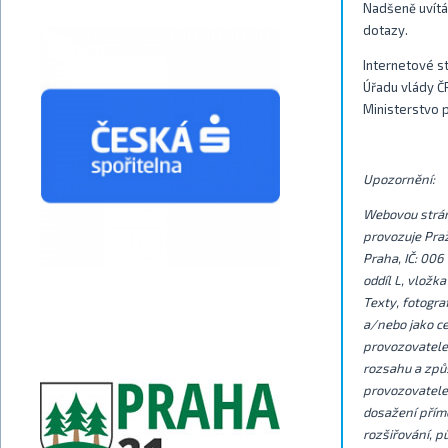
Nadšeně uvítá
dotazy.
Internetové s
Úřadu vlády ČR
Ministerstvo p
Upozornění:
Webovou strán
provozuje Praž
Praha, IČ: 00
oddíl L, vložka
Texty, fotogra
a/nebo jako ce
provozovatele
rozsahu a způ
provozovatele 
dosažení přím
rozšiřování, p