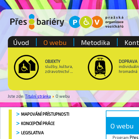
Úvod
O webu
Metodika
Kont
OBJEKTY
DOPRAVA
služby, kultura,
individuáln
zdravotnictví ...
hromadná
Jste zde:
Titulní stránka
O webu
MAPOVÁNÍ PŘÍSTUPNOSTI
KONCEPČNÍ PRÁCE
O webu
LEGISLATIVA
Program
Přes