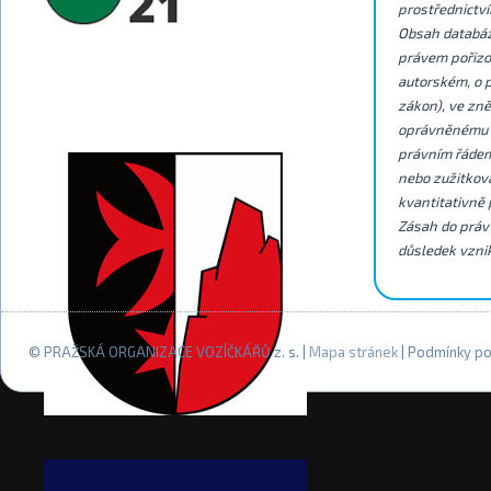
prostřednictví
Obsah databáz
právem pořizov
autorském, o 
zákon), ve zn
oprávněnému u
právním řádem
nebo zužitková
kvantitativně 
Zásah do práv
důsledek vzni
© PRAŽSKÁ ORGANIZACE VOZÍČKÁŘŮ z. s. |
Mapa stránek
| Podmínky po