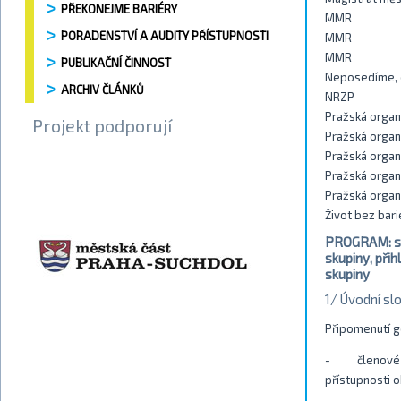
PŘEKONEJME BARIÉRY
MMR
PORADENSTVÍ A AUDITY PŘÍSTUPNOSTI
MMR
MMR
PUBLIKAČNÍ ČINNOST
Neposedíme, o
ARCHIV ČLÁNKŮ
NRZP
Pražská organ
Projekt podporují
Pražská organ
Pražská organ
Pražská organ
Pražská organ
Život bez bari
PROGRAM: shr
skupiny, při
skupiny
1/ Úvodní sl
Připomenutí g
- členové PS 
přístupnosti o