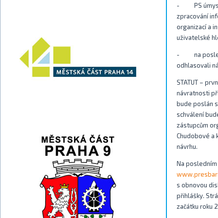
- PS úmyslně 
zpracování inf
organizací a i
uživatelské h
- na poslední
odhlasovali n
STATUT – prvn
návratnosti p
bude poslán s
schválení bud
zástupcům orga
Chudobové a k
návrhu.
Na posledním 
www.presbari
s obnovou dis
přihlášky. St
začátku roku 2