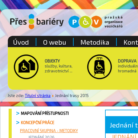
Úvod
O webu
Metodika
Kont
OBJEKTY
DOPRAVA
služby, kultura,
individuáln
zdravotnictví ...
hromadná
Jste zde:
Titulní stránka
Jednání trasy 2015
MAPOVÁNÍ PŘÍSTUPNOSTI
KONCEPČNÍ PRÁCE
Jednání t
PRACOVNÍ SKUPINA - METODIKY
JEDNÁNÍ
JEDNÁNÍ 2026