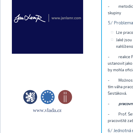
- metodický m
skupiny
5/ Problemat
Lze praco
Jaké jsou
nahlíženo
- reakce Petr
ustanovit jak
by mohla ofici
- Možnost vzn
tím váha praco
Šestáková.
-
pracovn
- Prof. Šestá
pracoviště za
6/ Jednotná 