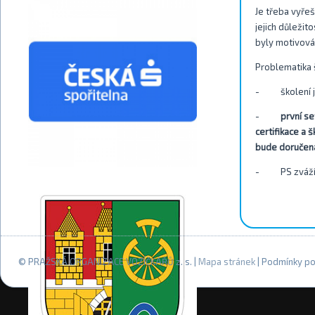
Je třeba vyřeš
jejich důležit
byly motivován
Problematika 
- školení ja
-
první se
certifikace a
bude doručena
- PS zváží m
© PRAŽSKÁ ORGANIZACE VOZÍČKÁŘŮ z. s. |
Mapa stránek
| Podmínky po