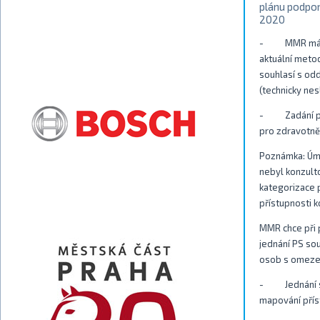
plánu podpor
2020
- MMR má úko
aktuální metod
souhlasí s od
(technicky nes
- Zadání pro 
pro zdravotně
Poznámka: Úmy
nebyl konzulto
kategorizace 
přístupnosti k
MMR chce při 
jednání PS so
osob s omezen
- Jednání se
mapování přís