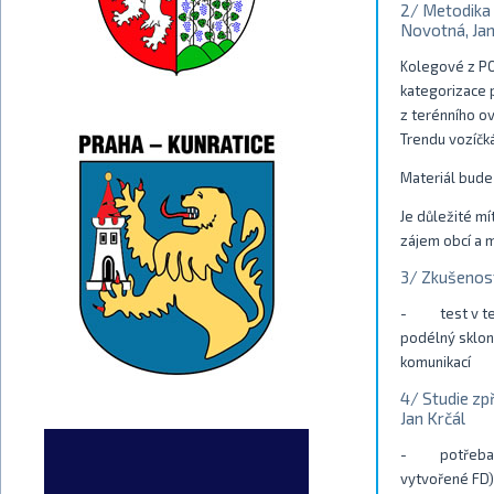
2/ Metodika k
Novotná, Ja
Kolegové z PO
kategorizace p
z terénního ov
Trendu vozíčk
Materiál bude
Je důležité mí
zájem obcí a 
3/ Zkušenost
- test v teré
podélný sklon
komunikací
4/ Studie zp
Jan Krčál
- potřeba vyt
vytvořené FD)