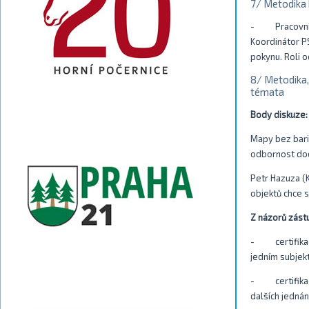
7/ Metodika 
- Pracovní sk
Koordinátor P
pokynu. Roli o
8/ Metodika, 
témata
Body diskuze:
Mapy bez barié
odbornost dod
Petr Hazuza (
objektů chce s
Z názorů zást
- certifikace
jedním subjek
- certifikace
dalších jednán