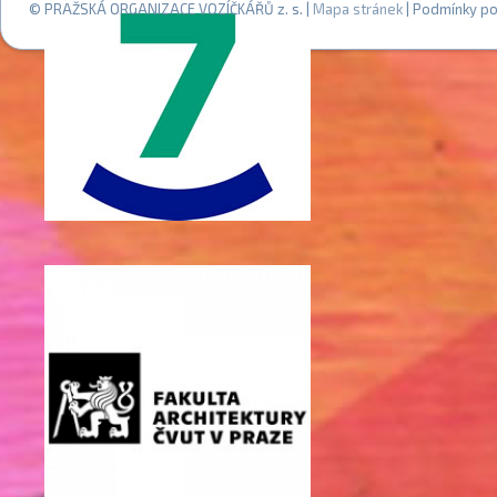
© PRAŽSKÁ ORGANIZACE VOZÍČKÁŘŮ z. s. |
Mapa stránek
| Podmínky po