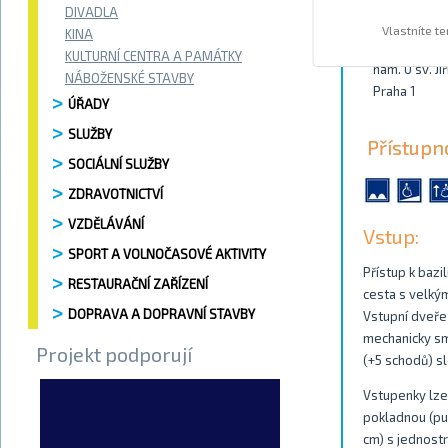
DIVADLA
Kontakty
Vlastníte t
KINA
KULTURNÍ CENTRA A PAMÁTKY
nám. U sv. Jiř
NÁBOŽENSKÉ STAVBY
Praha 1
ÚŘADY
SLUŽBY
Přístupn
SOCIÁLNÍ SLUŽBY
ZDRAVOTNICTVÍ
VZDĚLÁVÁNÍ
Vstup:
SPORT A VOLNOČASOVÉ AKTIVITY
Přístup k bazi
RESTAURAČNÍ ZAŘÍZENÍ
cesta s velkým
DOPRAVA A DOPRAVNÍ STAVBY
Vstupní dveře 
mechanicky sm
Projekt podporují
(+5 schodů) s
Vstupenky lze 
pokladnou (pul
cm) s jednost