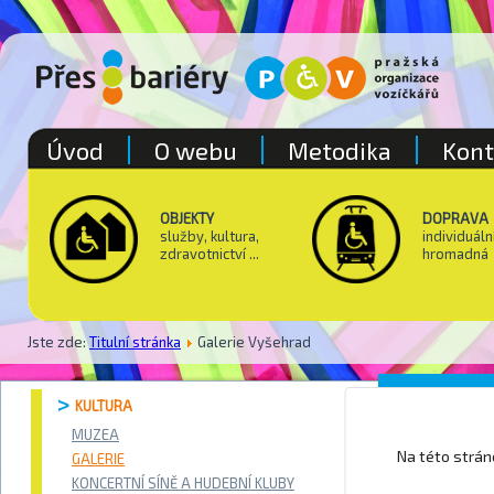
Úvod
O webu
Metodika
Kont
OBJEKTY
DOPRAVA
služby, kultura,
individuáln
zdravotnictví ...
hromadná
Jste zde:
Titulní stránka
Galerie Vyšehrad
Bazilika 
KULTURA
MUZEA
Na této strá
GALERIE
KONCERTNÍ SÍNĚ A HUDEBNÍ KLUBY