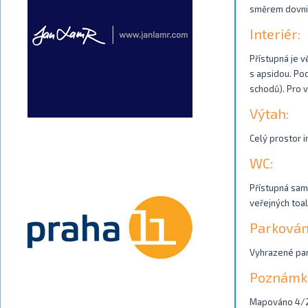
směrem dovnit
Interiér:
Přístupná je v
s apsidou. Pod
schodů). Pro 
Výtah:
Celý prostor i
WC:
Přístupná samo
veřejných toal
Parkován
Vyhrazené park
Poznámk
Mapováno 4/