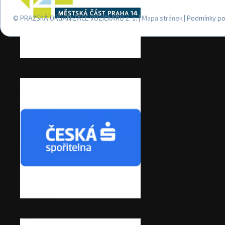
© PRAŽSKÁ ORGANIZACE VOZÍČKÁŘŮ z. s. |
Mapa stránek
| Podmínky po