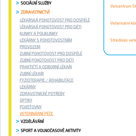
Vyhledávání / 
SOCIÁLNÍ SLUŽBY
Vetcentrum S
Vyhledat
ZDRAVOTNICTVÍ
LÉKAŘSKÁ POHOTOVOST PRO DOSPĚLÉ
Kontakty
Veterinární kl
LÉKAŘSKÁ POHOTOVOST PRO DĚTI
KLINIKY A POLIKLINIKY
LÉKÁRNY S POHOTOVOSTNÍM
Město
Středisko vet
PROVOZEM
ZUBNÍ POHOTOVOST PRO DOSPĚLÉ
Přístupnost
ZUBNÍ POHOTOVOST PRO DĚTI
PRAKTIČTÍ A ODBORNÍ LÉKAŘI
Vyhledat
ZUBNÍ LÉKAŘI
FYZIOTERAPIE / REHABILITACE
LÉKÁRNY
ZDRAVOTNICKÉ POTŘEBY
OPTIKY
POJIŠŤOVNY
VETERINÁRNÍ PÉČE
VZDĚLÁVÁNÍ
SPORT A VOLNOČASOVÉ AKTIVITY