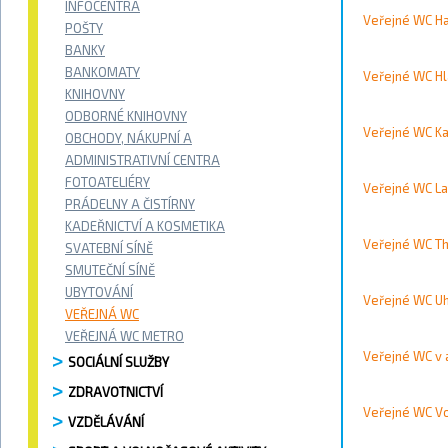
Vyhledávání / 
INFOCENTRA
Veřejné WC Ha
Vyhledat
POŠTY
BANKY
Kontakty
BANKOMATY
Veřejné WC Hla
KNIHOVNY
ODBORNÉ KNIHOVNY
Město
Veřejné WC Ka
OBCHODY, NÁKUPNÍ A
ADMINISTRATIVNÍ CENTRA
Přístupnost
FOTOATELIÉRY
Veřejné WC L
PRÁDELNY A ČISTÍRNY
Vyhledat
KADEŘNICTVÍ A KOSMETIKA
Veřejné WC T
SVATEBNÍ SÍNĚ
SMUTEČNÍ SÍNĚ
UBYTOVÁNÍ
Veřejné WC U
Strana 1 
VEŘEJNÁ WC
VEŘEJNÁ WC METRO
Veřejné WC v 
SOCIÁLNÍ SLUŽBY
ZDRAVOTNICTVÍ
Veřejné WC V
VZDĚLÁVÁNÍ