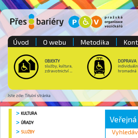
Úvod
O webu
Metodika
Kont
OBJEKTY
DOPRAVA
služby, kultura,
individuáln
zdravotnictví ...
hromadná
Jste zde:
Titulní stránka
KULTURA
Veřejn
ÚŘADY
Vyhledáv
SLUŽBY