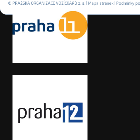
© PRAŽSKÁ ORGANIZACE VOZÍČKÁŘŮ z. s. |
Mapa stránek
| Podmínky po