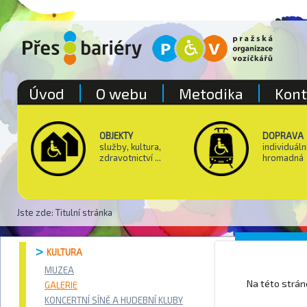
Úvod
O webu
Metodika
Kont
OBJEKTY
DOPRAVA
služby, kultura,
individuáln
zdravotnictví ...
hromadná
Jste zde:
Titulní stránka
Galerie
KULTURA
knihov
MUZEA
Na této strá
GALERIE
KONCERTNÍ SÍNĚ A HUDEBNÍ KLUBY