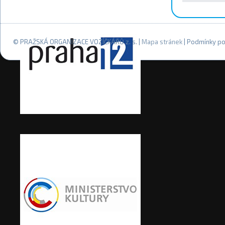
© PRAŽSKÁ ORGANIZACE VOZÍČKÁŘŮ z. s. |
Mapa stránek
| Podmínky po