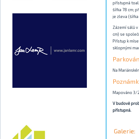
přístupná toal
šířka 78 cm; p
je zleva (šíř
Zázemí sálů v 
cm) se společn
Přístup k mís
sklopnými madl
Parkován
Na Mariánském 
Poznámk
Mapováno 3/2
V budově prob
přístupná.
Galerie: