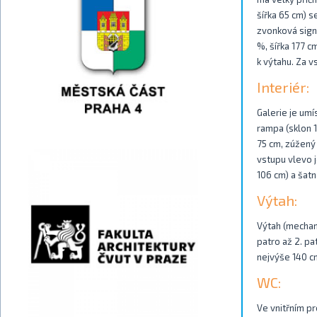
šířka 65 cm) 
zvonková sign
%, šířka 177 c
k výtahu. Za v
Interiér:
Galerie je um
rampa (sklon 1
75 cm, zúžený 
vstupu vlevo 
106 cm) a šatn
Výtah:
Výtah (mechani
patro až 2. pa
nejvýše 140 c
WC:
Ve vnitřním p