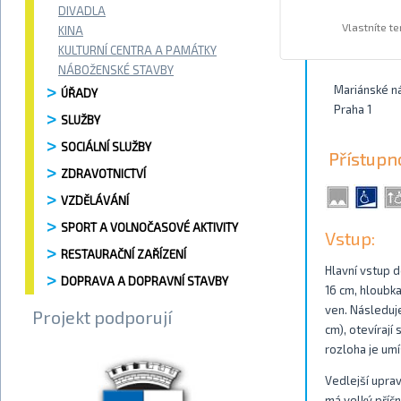
DIVADLA
Vlastníte t
KINA
Kontakty
KULTURNÍ CENTRA A PAMÁTKY
NÁBOŽENSKÉ STAVBY
Mariánské n
ÚŘADY
Praha 1
SLUŽBY
SOCIÁLNÍ SLUŽBY
Přístupn
ZDRAVOTNICTVÍ
VZDĚLÁVÁNÍ
SPORT A VOLNOČASOVÉ AKTIVITY
Vstup:
RESTAURAČNÍ ZAŘÍZENÍ
Hlavní vstup 
DOPRAVA A DOPRAVNÍ STAVBY
16 cm, hloubka
ven. Následuje
Projekt podporují
cm), otevírají
rozloha je umí
Vedlejší upra
má velký příčn