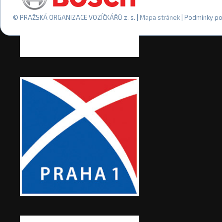
© PRAŽSKÁ ORGANIZACE VOZÍČKÁŘŮ z. s. |
Mapa stránek
| Podmínky po