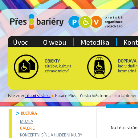
Úvod
O webu
Metodika
Kont
OBJEKTY
DOPRAVA
služby, kultura,
individuáln
zdravotnictví ...
hromadná
Jste zde:
Titulní stránka
Palace Plus - Česká bižuterie a sklo Jablonec
Palace 
KULTURA
nad Nis
MUZEA
Na této strá
GALERIE
KONCERTNÍ SÍNĚ A HUDEBNÍ KLUBY