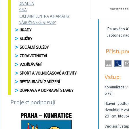
DIVADLA
Vlastníte t
KINA
Kontakty
KULTURNÍ CENTRA A PAMÁTKY
NÁBOŽENSKÉ STAVBY
Palackého 4
ÚŘADY
Jablonec na
SLUŽBY
SOCIÁLNÍ SLUŽBY
Přístupn
ZDRAVOTNICTVÍ
VZDĚLÁVÁNÍ
SPORT A VOLNOČASOVÉ AKTIVITY
Vstup:
RESTAURAČNÍ ZAŘÍZENÍ
Komunikace v 
DOPRAVA A DOPRAVNÍ STAVBY
6 %).
Projekt podporují
Hlavní i vedle
dvoukřídlé vst
291 cm, hloub
Vedlejší vstup