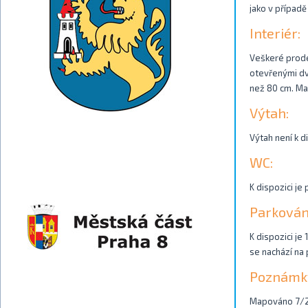
jako v případě
Interiér:
Veškeré prode
otevřenými dvo
než 80 cm. Ma
Výtah:
Výtah není k di
WC:
K dispozici j
Parkován
K dispozici je
se nachází na 
Poznámk
Mapováno 7/