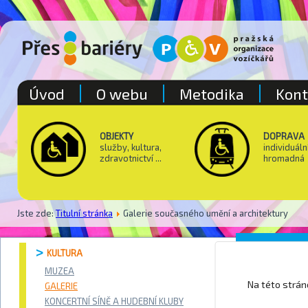
Úvod
O webu
Metodika
Kont
OBJEKTY
DOPRAVA
služby, kultura,
individuáln
zdravotnictví ...
hromadná
Jste zde:
Titulní stránka
Galerie současného umění a architektury
Galerie
KULTURA
MUZEA
Na této strá
GALERIE
KONCERTNÍ SÍNĚ A HUDEBNÍ KLUBY