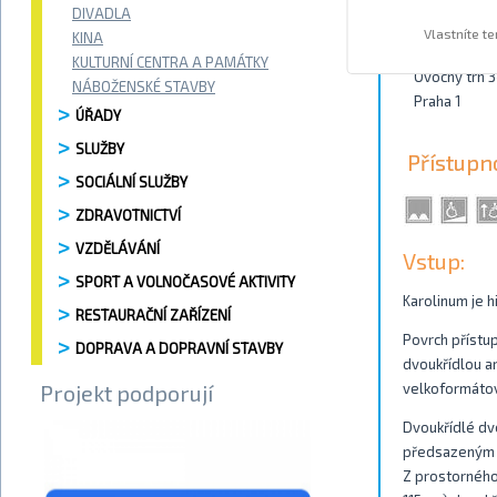
DIVADLA
Kontakty
Vlastníte t
KINA
KULTURNÍ CENTRA A PAMÁTKY
Ovocný trh 3
NÁBOŽENSKÉ STAVBY
Praha 1
ÚŘADY
SLUŽBY
Přístupn
SOCIÁLNÍ SLUŽBY
ZDRAVOTNICTVÍ
VZDĚLÁVÁNÍ
Vstup:
SPORT A VOLNOČASOVÉ AKTIVITY
Karolinum je h
RESTAURAČNÍ ZAŘÍZENÍ
Povrch přístup
DOPRAVA A DOPRAVNÍ STAVBY
dvoukřídlou a
Projekt podporují
velkoformáto
Dvoukřídlé dve
předsazeným s
Z prostorného 