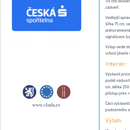
115 cm) dvouk
zádveří.
Vedlejší uprav
šířka 75 cm, v
jednoramenná r
signalizace (vý
Vstup vede do 
vchod (dveře š
Interiér:
Výstavní prost
podél nádvoří,
cm, délka 250 
přístup přes +2
Část výstavní
podzemního okr
Výtah: