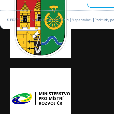
© PRAŽSKÁ ORGANIZACE VOZÍČKÁŘŮ z. s. |
Mapa stránek
| Podmínky po