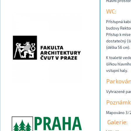
Hlavní prostor
WC:
Přístupná kabi
budovy Rektor
Přístup k míse
dostatečný (š
(délka 56 cm).
K toaletě ved
šířkou hlavníh
vstupní haly.
Parkován
Vyhrazené park
Poznámk
Mapováno 3/2
Galerie: