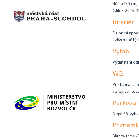
délka 150 cm)
(sklon 20 %, š
Interiér:
Na první spodn
úzkých točitýc
Výtah:
Výtah není k di
WC:
Přístupná samo
veřejných toal
Parkován
Nejbližší vyh
Poznámk
Mapováno 4/2