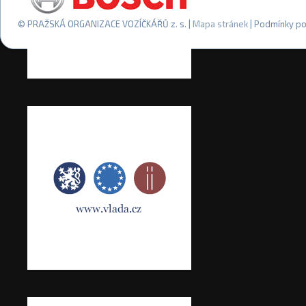
© PRAŽSKÁ ORGANIZACE VOZÍČKÁŘŮ z. s. |
Mapa stránek
| Podmínky po