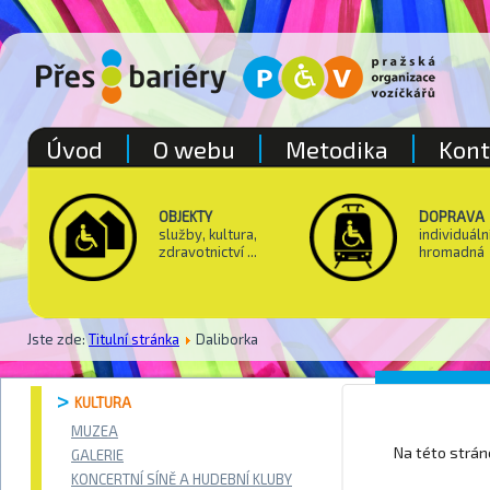
Úvod
O webu
Metodika
Kont
OBJEKTY
DOPRAVA
služby, kultura,
individuáln
zdravotnictví ...
hromadná
Jste zde:
Titulní stránka
Daliborka
Dalibor
KULTURA
MUZEA
Na této strá
GALERIE
KONCERTNÍ SÍNĚ A HUDEBNÍ KLUBY