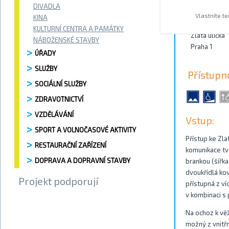
DIVADLA
Kontakty
Vlastníte t
KINA
KULTURNÍ CENTRA A PAMÁTKY
Zlatá ulička
NÁBOŽENSKÉ STAVBY
Praha 1
ÚŘADY
SLUŽBY
Přístupn
SOCIÁLNÍ SLUŽBY
ZDRAVOTNICTVÍ
VZDĚLÁVÁNÍ
Vstup:
SPORT A VOLNOČASOVÉ AKTIVITY
Přístup ke Zla
RESTAURAČNÍ ZAŘÍZENÍ
komunikace tvo
DOPRAVA A DOPRAVNÍ STAVBY
brankou (šířk
dvoukřídlá kov
Projekt podporují
přístupná z ví
v kombinaci s
Na ochoz k věž
možný z vnitř