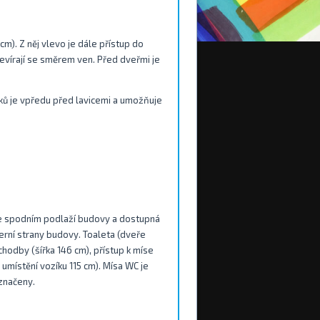
m). Z něj vlevo je dále přístup do
tevírají se směrem ven. Před dveřmi je
íků je vpředu před lavicemi a umožňuje
 ve spodním podlaží budovy a dostupná
rní strany budovy. Toaleta (dveře
chodby (šířka 146 cm), přístup k míse
 umístění vozíku 115 cm). Mísa WC je
značeny.