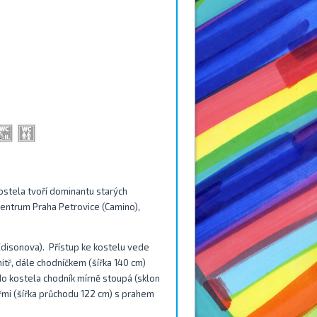
kostela tvoří dominantu starých
centrum Praha Petrovice (Camino),
 Edisonova). Přístup ke kostelu vede
itř, dále chodníčkem (šířka 140 cm)
do kostela chodník mírně stoupá (sklon
eřmi (šířka průchodu 122 cm) s prahem