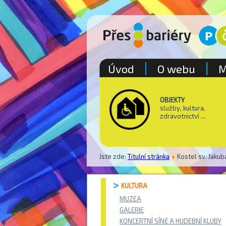
Úvod
O webu
M
OBJEKTY
služby, kultura,
zdravotnictví ...
Jste zde:
Titulní stránka
Kostel sv. Jakub
KULTURA
MUZEA
GALERIE
KONCERTNÍ SÍNĚ A HUDEBNÍ KLUBY