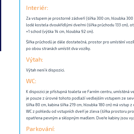
Interiér:
Za vstupem je prostorné zádveří (šířka 300 cm, hloubka 300 c
lodě kostela dvoukřídlými dveřmi (šířka průchodu 133 cm), o
+1 schod (výška 14 cm, hloubka 92 cm).
Šířka průchodů je dále dostatečná, prostor pro umístění voz
po obou stranách umístit dva vozíky.
Výtah:
Výtah není k dispozici.
WC:
K dispozici je přístupná toaleta ve Farním centru, umístěná
je pouze z úrovně tohoto podlaží vedlejším vstupem ze seve
šířka 80 cm, kabina šířka 219 cm, hloubka 180 cm) má vstup z 
WC z pohledu od vstupních dveří je zleva (šířka prostoru pro
opatřena pevným a sklopným madlem. Dveře kabiny jsou vy
Parkování: