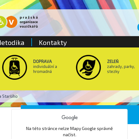
etodika
Kontakty
DOPRAVA
ZELEŇ
individuální a
zahrady, parky,
hromadná
stezky
a Staršího
Kostel sv. Jakuba Staršího
Na této stránce nelze Mapy Google správně
načíst.