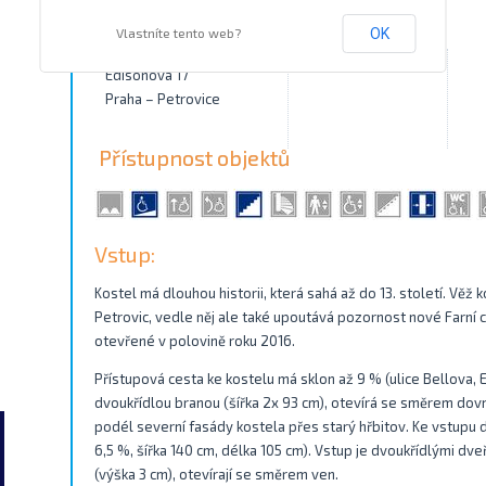
Kontakty
Vlastníte tento web?
OK
Edisonova 17
Praha – Petrovice
Přístupnost objektů
Vstup:
Kostel má dlouhou historii, která sahá až do 13. století. Věž 
Petrovic, vedle něj ale také upoutává pozornost nové Farní 
otevřené v polovině roku 2016.
Přístupová cesta ke kostelu má sklon až 9 % (ulice Bellova,
dvoukřídlou branou (šířka 2x 93 cm), otevírá se směrem dovn
podél severní fasády kostela přes starý hřbitov. Ke vstupu 
6,5 %, šířka 140 cm, délka 105 cm). Vstup je dvoukřídlými dv
(výška 3 cm), otevírají se směrem ven.