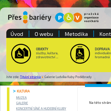
Úvod
O webu
Metodika
Kont
OBJEKTY
DOPRAVA
služby, kultura,
individuáln
zdravotnictví ...
hromadná
Jste zde:
Titulní stránka
Galerie Ludvíka Kuby Poděbrady
Křížova
KULTURA
Polánk
MUZEA
Na této strá
GALERIE
KONCERTNÍ SÍNĚ A HUDEBNÍ KLUBY