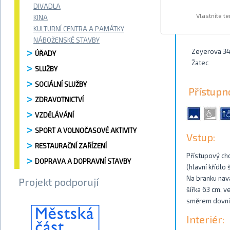
DIVADLA
Vlastníte t
KINA
Kontakty
KULTURNÍ CENTRA A PAMÁTKY
NÁBOŽENSKÉ STAVBY
Zeyerova 3
ÚŘADY
Žatec
SLUŽBY
SOCIÁLNÍ SLUŽBY
Přístupn
ZDRAVOTNICTVÍ
VZDĚLÁVÁNÍ
SPORT A VOLNOČASOVÉ AKTIVITY
Vstup:
RESTAURAČNÍ ZAŘÍZENÍ
Přístupový ch
DOPRAVA A DOPRAVNÍ STAVBY
(hlavní křídlo
Na branku nava
Projekt podporují
šířka 63 cm, v
směrem dovnitř
Interiér: