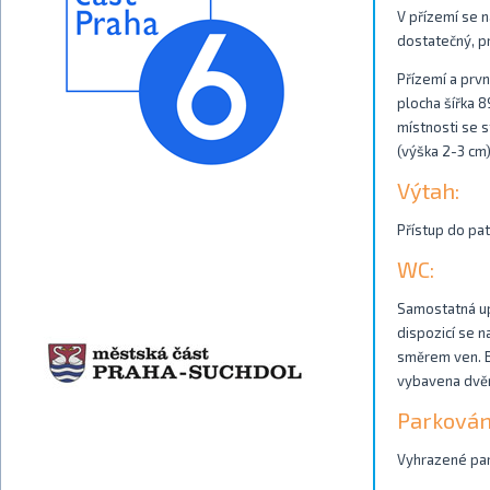
V přízemí se n
dostatečný, p
Přízemí a prvn
plocha šířka 8
místnosti se s
(výška 2-3 cm)
Výtah:
Přístup do patr
WC:
Samostatná up
dispozicí se n
směrem ven. Bo
vybavena dvě
Parkován
Vyhrazené park