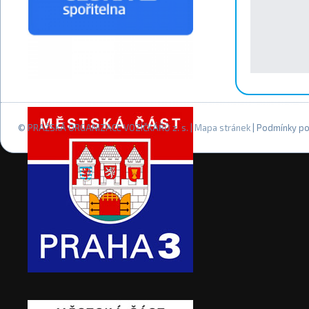
© PRAŽSKÁ ORGANIZACE VOZÍČKÁŘŮ z. s. |
Mapa stránek
| Podmínky po