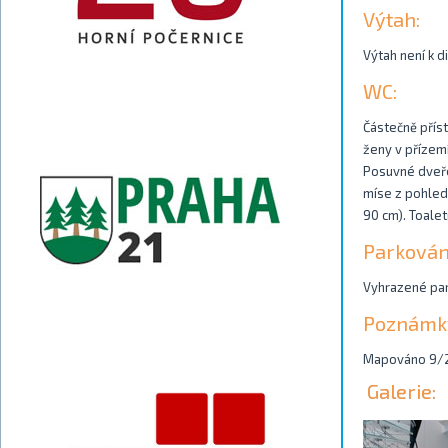
Výtah:
Výtah není k di
WC:
Částečně příst
ženy v přízemí
Posuvné dveře
míse z pohledu
90 cm). Toale
Parkován
Vyhrazené park
Poznámk
Mapováno 9/
Galerie: