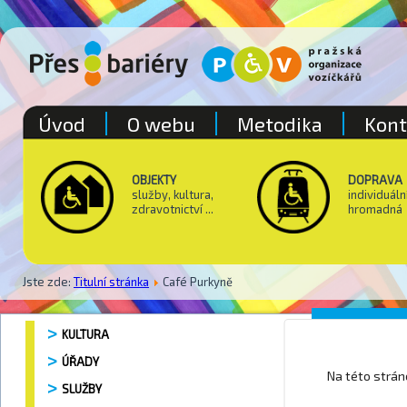
Úvod
O webu
Metodika
Kont
OBJEKTY
DOPRAVA
služby, kultura,
individuáln
zdravotnictví ...
hromadná
Jste zde:
Titulní stránka
Café Purkyně
Café P
KULTURA
ÚŘADY
Na této strá
SLUŽBY