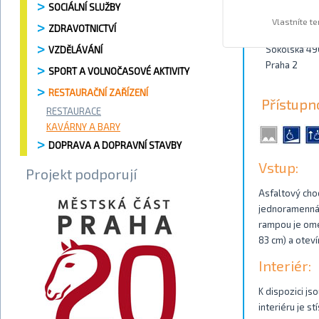
SOCIÁLNÍ SLUŽBY
Kontakty
Vlastníte t
ZDRAVOTNICTVÍ
Sokolská 49
VZDĚLÁVÁNÍ
Praha 2
SPORT A VOLNOČASOVÉ AKTIVITY
RESTAURAČNÍ ZAŘÍZENÍ
Přístupn
RESTAURACE
KAVÁRNY A BARY
DOPRAVA A DOPRAVNÍ STAVBY
Vstup:
Projekt podporují
Asfaltový cho
jednoramenná 
rampou je omez
83 cm) a oteví
Interiér:
K dispozici js
interiéru je s