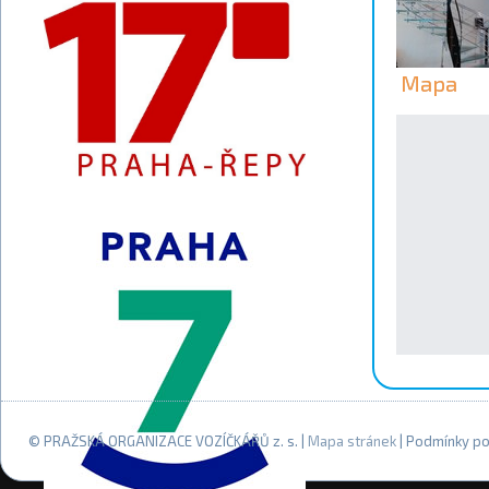
Mapa
© PRAŽSKÁ ORGANIZACE VOZÍČKÁŘŮ z. s. |
Mapa stránek
| Podmínky po