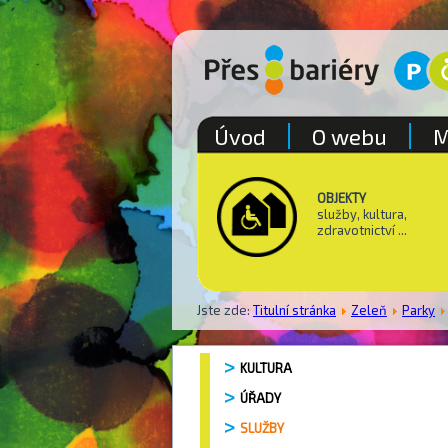
Úvod
O webu
M
OBJEKTY
služby, kultura,
zdravotnictví ...
Jste zde:
Titulní stránka
Zeleň
Parky
KULTURA
ÚŘADY
SLUŽBY