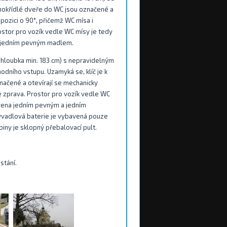
nokřídlé dveře do WC jsou označené a
pozici o 90°, přičemž WC mísa i
stor pro vozík vedle WC mísy je tedy
a jedním pevným madlem.
m, hloubka min. 183 cm) s nepravidelným
dního vstupu. Uzamyká se, klíč je k
načené a otevírají se mechanicky
e zprava. Prostor pro vozík vedle WC
bavena jedním pevným a jedním
yvadlová baterie je vybavená pouze
iny je sklopný přebalovací pult.
stání.