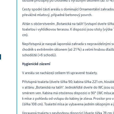
obtížně přístupný po chodníku s výrazným sklonem (až 15 %
Cesty spodní části areálu s dominující Ornamentální zahradou 
převážně mlatový, případně betonový povrch.
Altán s občerstvením „Botanická na talíři“(vstupní dveře šířk
toaletou i vyhlídkovou terasou. K dispozici jsou stoly (výšk
cm).
Nepřístupná je naopak Japonská zahrada s nepravidelnými sch
chodník s extrémním sklonem (až 21 %) a velmi hrubou dlažbou
schodiště (+6 schodů).
Hygienické zázemí
V areálu se nacházejí celkem tři upravené toalety.
Přístupná toaleta (dveře šířka 90; kabina šířka 221 cm, hlou
v altánu „Botanická na talíři“. Jednokřídlé dveře do WC jsou 
směrem ven. Kabina má otočenou dispozici o 90° (WC mísa je 
k míse z pohledu od vstupu do kabiny je zleva. Prostor pro 
(šířka 108 cm). Toaletní mísa je vybavena jedním sklopným 
Upravená toaleta s nevhodnou dispozicí (dveře šířka 78 cm; k