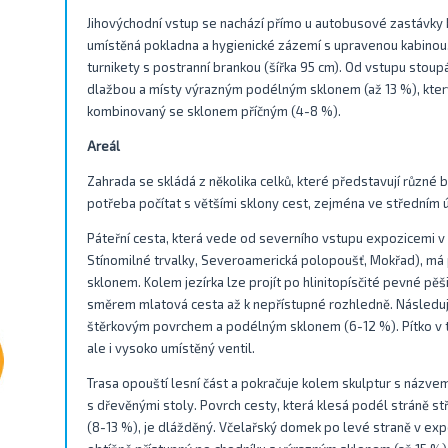
Jihovýchodní vstup se nachází přímo u autobusové zastávky 
umístěná pokladna a hygienické zázemí s upravenou kabinou.
turnikety s postranní brankou (šířka 95 cm). Od vstupu stoupá 
dlažbou a místy výrazným podélným sklonem (až 13 %), kter
kombinovaný se sklonem příčným (4-8 %).
Areál
Zahrada se skládá z několika celků, které představují různé bi
potřeba počítat s většími sklony cest, zejména ve středním 
Páteřní cesta, která vede od severního vstupu expozicemi v h
Stínomilné trvalky, Severoamerická polopoušť, Mokřad), má 
sklonem. Kolem jezírka lze projít po hlinitopísčité pevné pě
směrem mlatová cesta až k nepřístupné rozhledně. Následuj
štěrkovým povrchem a podélným sklonem (6-12 %). Pítko v t
ale i vysoko umístěný ventil.
Trasa opouští lesní část a pokračuje kolem skulptur s názv
s dřevěnými stoly. Povrch cesty, která klesá podél stráně st
(8-13 %), je dlážděný. Včelařský domek po levé straně v ex