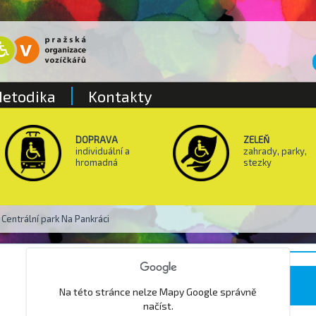
etodika
Kontakty
DOPRAVA
ZELEŇ
individuální a
zahrady, parky,
hromadná
stezky
Centrální park Na Pankráci
Botanická zahrada Troja
Na této stránce nelze Mapy Google správně
načíst.