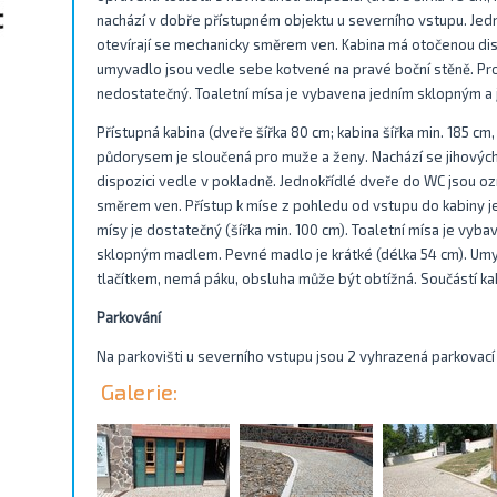
nachází v dobře přístupném objektu u severního vstupu. Jed
otevírají se mechanicky směrem ven. Kabina má otočenou dis
umyvadlo jsou vedle sebe kotvené na pravé boční stěně. Pro
nedostatečný. Toaletní mísa je vybavena jedním sklopným 
Přístupná kabina (dveře šířka 80 cm; kabina šířka min. 185 c
půdorysem je sloučená pro muže a ženy. Nachází se jihovýcho
dispozici vedle v pokladně. Jednokřídlé dveře do WC jsou oz
směrem ven. Přístup k míse z pohledu od vstupu do kabiny j
mísy je dostatečný (šířka min. 100 cm). Toaletní mísa je vy
sklopným madlem. Pevné madlo je krátké (délka 54 cm). Um
tlačítkem, nemá páku, obsluha může být obtížná. Součástí kab
Parkování
Na parkovišti u severního vstupu jsou 2 vyhrazená parkovací 
Galerie: