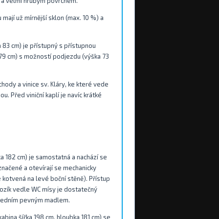
) a velmi hrubým povrchem.
mají už mírnější sklon (max. 10 %) a
a 83 cm) je přístupný s přístupnou
a 79 cm) s možností podjezdu (výška 73
ody a vinice sv. Kláry, ke které vede
. Před viniční kaplí je navíc krátké
bka 182 cm) je samostatná a nachází se
označené a otevírají se mechanicky
kotvená na levé boční stěně). Přístup
vozík vedle WC mísy je dostatečný
a jedním pevným madlem.
abina šířka 198 cm, hloubka 181 cm) se