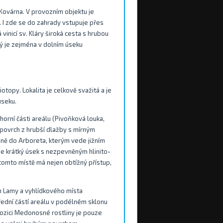
Kovárna. V provozním objektu je
 I zde se do zahrady vstupuje přes
vinicí sv. Kláry široká cesta s hrubou
ý je zejména v dolním úseku
otopy. Lokalita je celkově svažitá a je
úseku.
orní části areálu (Pivoňková louka,
povrch z hrubší dlažby s mírným
šině do Arboreta, kterým vede jižním
e krátký úsek s nezpevněným hlinito-
omto místě má nejen obtížný přístup,
em Lamy a vyhlídkového místa
řední částí areálu v podélném sklonu
pozici Medonosné rostliny je pouze