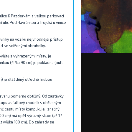
ulice K Pazderkám s velkou parkovací
ní ulic Pod Havránkou a Trojská u vinice
níky na vozíku nejvhodnější přístup
d se sníženými obrubníky.
oviště s vyhrazenými místy, je
nkou (šířka 90 cm) je pokladna (pult
cm) je dlážděný středně hrubou
e svahu poměrně obtížný. Od zastávky
stupu asfaltový chodník s občasným
mž cestu místy komplikuje i značný
400 cm) má opět výrazný sklon (až 17
lt výška 100 cm). Do zahrady se