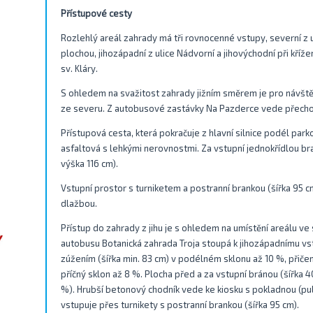
Přístupové cesty
Rozlehlý areál zahrady má tři rovnocenné vstupy, severní z 
plochou, jihozápadní z ulice Nádvorní a jihovýchodní při kříže
sv. Kláry.
S ohledem na svažitost zahrady jižním směrem je pro návštěv
ze severu. Z autobusové zastávky Na Pazderce vede přecho
Přístupová cesta, která pokračuje z hlavní silnice podél park
asfaltová s lehkými nerovnostmi. Za vstupní jednokřídlou bra
výška 116 cm).
Vstupní prostor s turniketem a postranní brankou (šířka 95 
dlažbou.
Přístup do zahrady z jihu je s ohledem na umístění areálu v
autobusu Botanická zahrada Troja stoupá k jihozápadnímu v
zúžením (šířka min. 83 cm) v podélném sklonu až 10 %, přiče
příčný sklon až 8 %. Plocha před a za vstupní bránou (šířka 
%). Hrubší betonový chodník vede ke kiosku s pokladnou (pu
vstupuje přes turnikety s postranní brankou (šířka 95 cm).