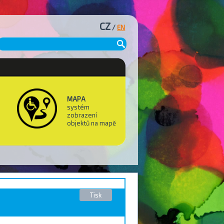
CZ
/
EN
MAPA
systém
zobrazení
objektů na mapě
Tisk