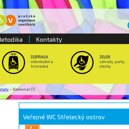
etodika
Kontakty
DOPRAVA
ZELEŇ
individuální a
zahrady, parky,
hromadná
stezky
omaty
Bankomat ČS
Veřejné WC Střelecký ostrov