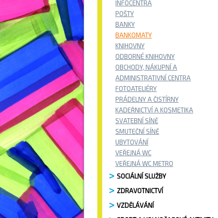
INFOCENTRA
POŠTY
BANKY
BANKOMATY
KNIHOVNY
ODBORNÉ KNIHOVNY
OBCHODY, NÁKUPNÍ A
ADMINISTRATIVNÍ CENTRA
FOTOATELIÉRY
PRÁDELNY A ČISTÍRNY
KADEŘNICTVÍ A KOSMETIKA
SVATEBNÍ SÍNĚ
SMUTEČNÍ SÍNĚ
UBYTOVÁNÍ
VEŘEJNÁ WC
VEŘEJNÁ WC METRO
SOCIÁLNÍ SLUŽBY
ZDRAVOTNICTVÍ
VZDĚLÁVÁNÍ