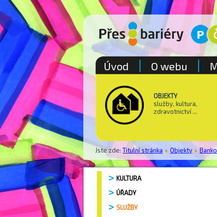
Úvod
O webu
M
OBJEKTY
služby, kultura,
zdravotnictví ...
Jste zde:
Titulní stránka
Objekty
Bank
KULTURA
ÚŘADY
SLUŽBY