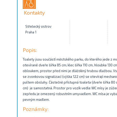
Kontakty
Střelecký ostrov
Praha 1
Popis:
Toalety jsou součástí městského parku, do kterého jede z mo
otevírané dveře šířka 85 cm; klec šířka 110 cm, hloubka 130 
obloukem, prostor před nimi je dlážděný hrubou dlažbou. Vst
se zvonkovou signalizací (výška 122 cm) se otevírají mecha
pultem obsluhy. Částečně přístupná toaleta (dveře šířka 80 c
cm) je samostatná. Prostor pro vozík vedle WC mísy je zúžen
zepředu je omezený robustním umyvadlem. WC mísa je vyba
pevným madlem.
Poznámky: