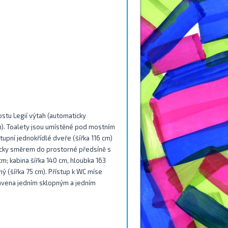
stu Legií výtah (automaticky
cm). Toalety jsou umístěné pod mostním
upní jednokřídlé dveře (šířka 116 cm)
nicky směrem do prostorné předsíně s
m; kabina šířka 140 cm, hloubka 163
ý (šířka 75 cm). Přístup k WC míse
vena jedním sklopným a jedním