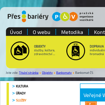
Úvod
O webu
Metodika
Kont
OBJEKTY
DOPRAVA
služby, kultura,
individuáln
zdravotnictví ...
hromadná
Jste zde:
Titulní stránka
Objekty
Bankomaty
Bankomat ČS
KULTURA
ÚŘADY
Veřejné 
SLUŽBY