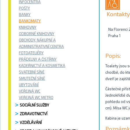
INFOCENTRA
POŠTY
Kontakty
BANKY
BANKOMATY
KNIHOVNY
Na Florenci 
ODBORNÉ KNIHOVNY
Praha 1
OBCHODY, NÁKUPNÍ A
ADMINISTRATIVNÍ CENTRA
FOTOATELIÉRY
Popis:
PRÁDELNY A ČISTÍRNY
KADEŘNICTVÍ A KOSMETIKA
Toalety jsou s
SVATEBNÍ SÍNĚ
chodbě, do kt
SMUTEČNÍ SÍNĚ
dveří je zajiš
UBYTOVÁNÍ
Částečně příst
VEŘEJNÁ WC
Jednokřídlé d
VEŘEJNÁ WC METRO
pohledu od vst
SOCIÁLNÍ SLUŽBY
cm). Mísa WC 
ZDRAVOTNICTVÍ
Kabina je uzam
VZDĚLÁVÁNÍ
Poznámk