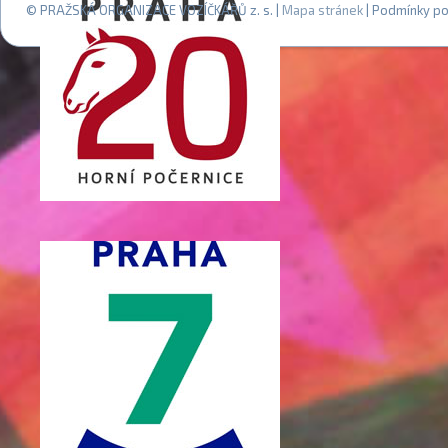
© PRAŽSKÁ ORGANIZACE VOZÍČKÁŘŮ z. s. |
Mapa stránek
| Podmínky po