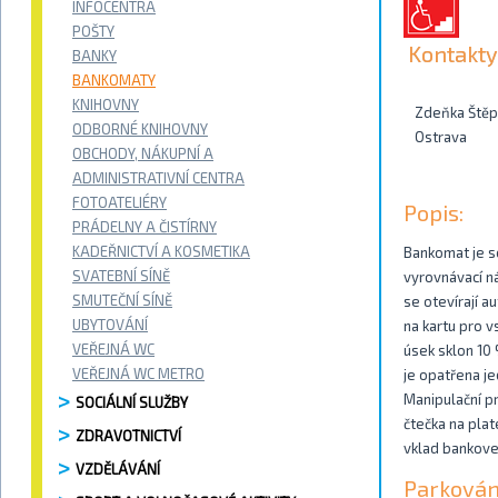
INFOCENTRA
POŠTY
Kontakty
BANKY
BANKOMATY
KNIHOVNY
Zdeňka Štěp
ODBORNÉ KNIHOVNY
Ostrava
OBCHODY, NÁKUPNÍ A
ADMINISTRATIVNÍ CENTRA
FOTOATELIÉRY
Popis:
PRÁDELNY A ČISTÍRNY
KADEŘNICTVÍ A KOSMETIKA
Bankomat je s
SVATEBNÍ SÍNĚ
vyrovnávací n
SMUTEČNÍ SÍNĚ
se otevírají a
UBYTOVÁNÍ
na kartu pro 
VEŘEJNÁ WC
úsek sklon 10 
VEŘEJNÁ WC METRO
je opatřena je
Manipulační p
SOCIÁLNÍ SLUŽBY
čtečka na plat
ZDRAVOTNICTVÍ
vklad bankove
VZDĚLÁVÁNÍ
Parkován