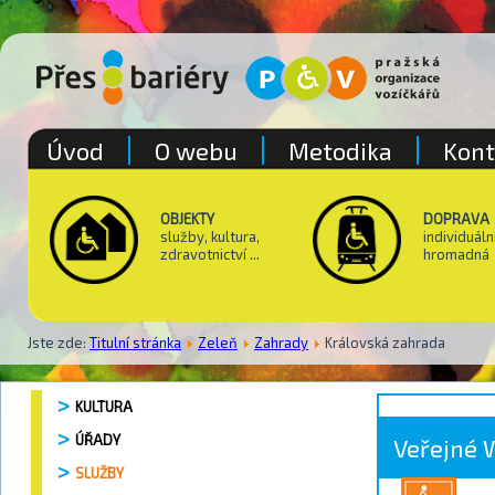
Úvod
O webu
Metodika
Kont
OBJEKTY
DOPRAVA
služby, kultura,
individuáln
zdravotnictví ...
hromadná
Jste zde:
Titulní stránka
Zeleň
Zahrady
Královská zahrada
KULTURA
ÚŘADY
Veřejné 
SLUŽBY