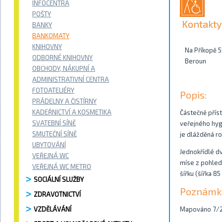
INFOCENTRA
POŠTY
Kontakty
BANKY
BANKOMATY
KNIHOVNY
Na Příkopě 5
ODBORNÉ KNIHOVNY
Beroun
OBCHODY, NÁKUPNÍ A
ADMINISTRATIVNÍ CENTRA
FOTOATELIÉRY
Popis:
PRÁDELNY A ČISTÍRNY
KADEŘNICTVÍ A KOSMETIKA
Částečně příst
SVATEBNÍ SÍNĚ
veřejného hyg
SMUTEČNÍ SÍNĚ
je dlážděná r
UBYTOVÁNÍ
Jednokřídlé d
VEŘEJNÁ WC
míse z pohled
VEŘEJNÁ WC METRO
šířku (šířka 
SOCIÁLNÍ SLUŽBY
Poznámk
ZDRAVOTNICTVÍ
VZDĚLÁVÁNÍ
Mapováno 7/