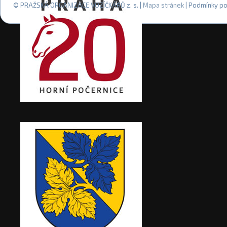
© PRAŽSKÁ ORGANIZACE VOZÍČKÁŘŮ z. s. |
Mapa stránek
| Podmínky po