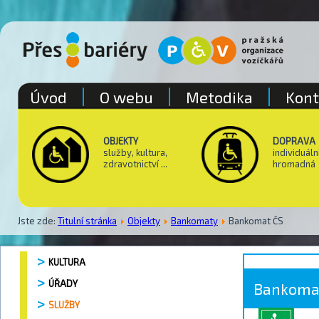
Úvod
O webu
Metodika
Kont
OBJEKTY
DOPRAVA
služby, kultura,
individuáln
zdravotnictví ...
hromadná
Jste zde:
Titulní stránka
Objekty
Bankomaty
Bankomat ČS
KULTURA
ÚŘADY
Bankoma
SLUŽBY