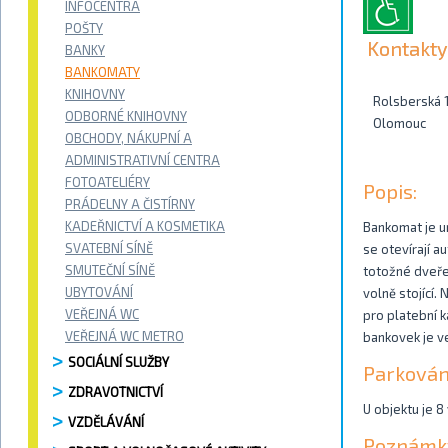
INFOCENTRA
POŠTY
Kontakty
BANKY
BANKOMATY
KNIHOVNY
Rolsberská 
ODBORNÉ KNIHOVNY
Olomouc
OBCHODY, NÁKUPNÍ A
ADMINISTRATIVNÍ CENTRA
FOTOATELIÉRY
Popis:
PRÁDELNY A ČISTÍRNY
KADEŘNICTVÍ A KOSMETIKA
Bankomat je u
SVATEBNÍ SÍNĚ
se otevírají a
SMUTEČNÍ SÍNĚ
totožné dveře
UBYTOVÁNÍ
volně stojící.
VEŘEJNÁ WC
pro platební k
VEŘEJNÁ WC METRO
bankovek je v
SOCIÁLNÍ SLUŽBY
Parkován
ZDRAVOTNICTVÍ
U objektu je 8
VZDĚLÁVÁNÍ
Poznámk