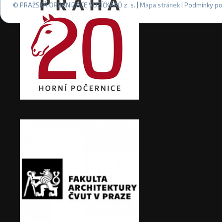
© PRAŽSKÁ ORGANIZACE VOZÍČKÁŘŮ z. s. |
Mapa stránek
| Podmínky po