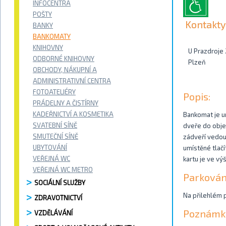
INFOCENTRA
POŠTY
Kontakty
BANKY
BANKOMATY
KNIHOVNY
U Prazdroje
ODBORNÉ KNIHOVNY
Plzeň
OBCHODY, NÁKUPNÍ A
ADMINISTRATIVNÍ CENTRA
FOTOATELIÉRY
Popis:
PRÁDELNY A ČISTÍRNY
KADEŘNICTVÍ A KOSMETIKA
Bankomat je u
SVATEBNÍ SÍNĚ
dveře do objek
SMUTEČNÍ SÍNĚ
zádveří vedou
UBYTOVÁNÍ
umístěné tlačí
VEŘEJNÁ WC
kartu je ve vý
VEŘEJNÁ WC METRO
Parkován
SOCIÁLNÍ SLUŽBY
Na přilehlém p
ZDRAVOTNICTVÍ
Poznámk
VZDĚLÁVÁNÍ