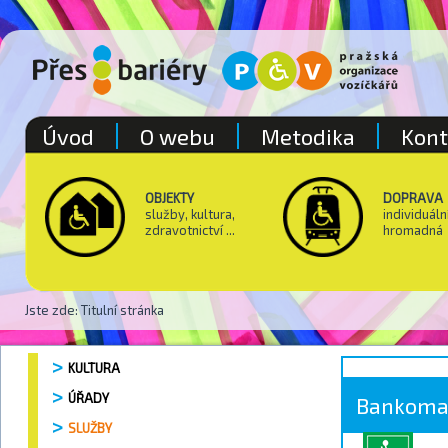
Úvod
O webu
Metodika
Kont
OBJEKTY
DOPRAVA
služby, kultura,
individuáln
zdravotnictví ...
hromadná
Jste zde:
Titulní stránka
KULTURA
ÚŘADY
Bankoma
SLUŽBY