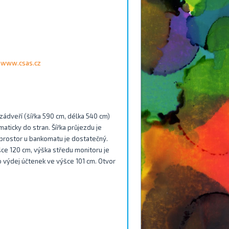
www.csas.cz
zádveří (šířka 590 cm, délka 540 cm)
aticky do stran. Šířka průjezdu je
 prostor u bankomatu je dostatečný.
ýšce 120 cm, výška středu monitoru je
ro výdej účtenek ve výšce 101 cm. Otvor