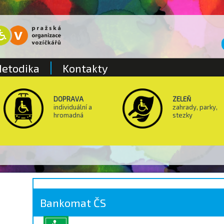
etodika
Kontakty
DOPRAVA
ZELEŇ
individuální a
zahrady, parky,
hromadná
stezky
Bankomat ČS