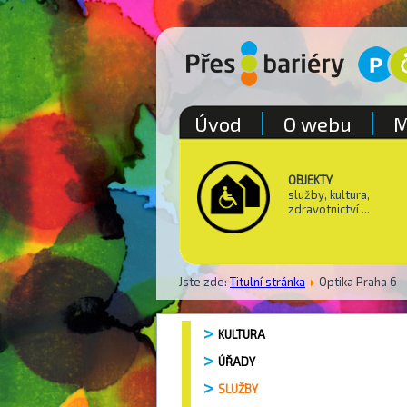
Úvod
O webu
M
OBJEKTY
služby, kultura,
zdravotnictví ...
Jste zde:
Titulní stránka
Optika Praha 6
KULTURA
ÚŘADY
SLUŽBY