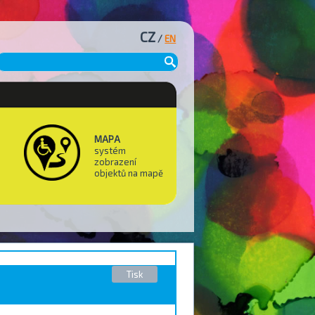
CZ
/
EN
MAPA
systém
zobrazení
objektů na mapě
Tisk