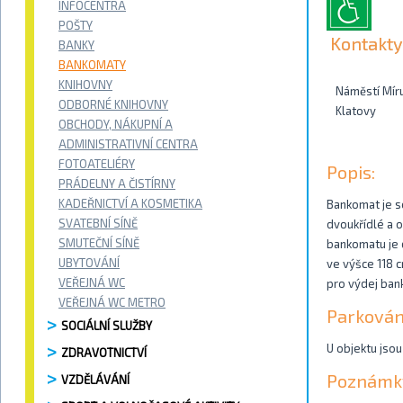
INFOCENTRA
POŠTY
Kontakty
BANKY
BANKOMATY
KNIHOVNY
Náměstí Mír
ODBORNÉ KNIHOVNY
Klatovy
OBCHODY, NÁKUPNÍ A
ADMINISTRATIVNÍ CENTRA
FOTOATELIÉRY
Popis:
PRÁDELNY A ČISTÍRNY
KADEŘNICTVÍ A KOSMETIKA
Bankomat je so
SVATEBNÍ SÍNĚ
dvoukřídlé a o
SMUTEČNÍ SÍNĚ
bankomatu je 
UBYTOVÁNÍ
ve výšce 118 c
VEŘEJNÁ WC
pro výdej ban
VEŘEJNÁ WC METRO
Parkován
SOCIÁLNÍ SLUŽBY
U objektu jsou
ZDRAVOTNICTVÍ
Poznámk
VZDĚLÁVÁNÍ