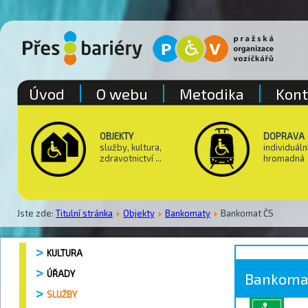
Úvod
O webu
Metodika
Kont
OBJEKTY
DOPRAVA
služby, kultura,
individuáln
zdravotnictví ...
hromadná
Jste zde:
Titulní stránka
Objekty
Bankomaty
Bankomat ČS
KULTURA
ÚŘADY
Bankoma
SLUŽBY