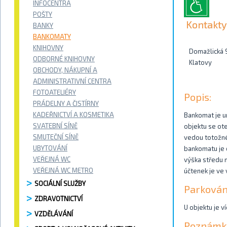
INFOCENTRA
POŠTY
Kontakty
BANKY
BANKOMATY
KNIHOVNY
Domažlická 
ODBORNÉ KNIHOVNY
Klatovy
OBCHODY, NÁKUPNÍ A
ADMINISTRATIVNÍ CENTRA
FOTOATELIÉRY
Popis:
PRÁDELNY A ČISTÍRNY
KADEŘNICTVÍ A KOSMETIKA
Bankomat je u
SVATEBNÍ SÍNĚ
objektu se ote
SMUTEČNÍ SÍNĚ
vedou totožné
UBYTOVÁNÍ
bankomatu je d
VEŘEJNÁ WC
výška středu m
VEŘEJNÁ WC METRO
účtenek je ve 
SOCIÁLNÍ SLUŽBY
Parkován
ZDRAVOTNICTVÍ
U objektu je v
VZDĚLÁVÁNÍ
Poznámk