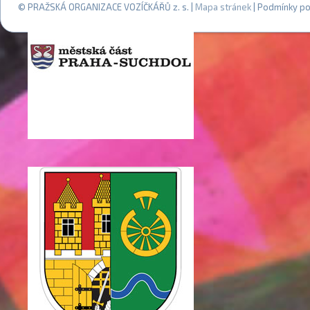
© PRAŽSKÁ ORGANIZACE VOZÍČKÁŘŮ z. s. |
Mapa stránek
| Podmínky po