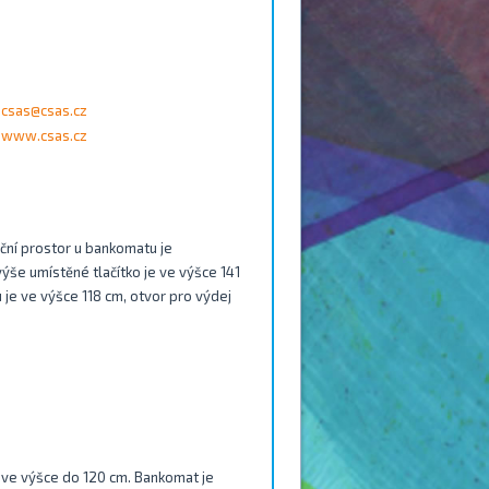
csas@csas.cz
www.csas.cz
ní prostor u bankomatu je
še umístěné tlačítko je ve výšce 141
 je ve výšce 118 cm, otvor pro výdej
py ve výšce do 120 cm. Bankomat je