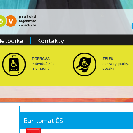
etodika
Kontakty
DOPRAVA
ZELEŇ
individuální a
zahrady, parky,
hromadná
stezky
Bankomat ČS