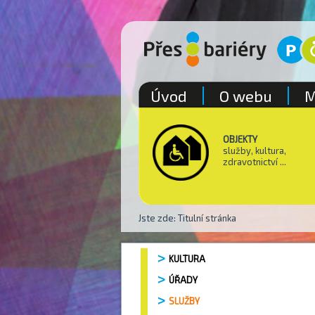
Úvod
O webu
M
OBJEKTY
služby, kultura,
zdravotnictví ...
Jste zde:
Titulní stránka
KULTURA
ÚŘADY
SLUŽBY