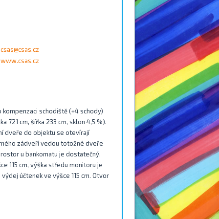
csas@csas.cz
www.csas.cz
o kompenzaci schodiště (+4 schody)
a 721 cm, šířka 233 cm, sklon 4,5 %).
 dveře do objektu se otevírají
torného zádveří vedou totožné dveře
prostor u bankomatu je dostatečný.
šce 115 cm, výška středu monitoru je
o výdej účtenek ve výšce 115 cm. Otvor