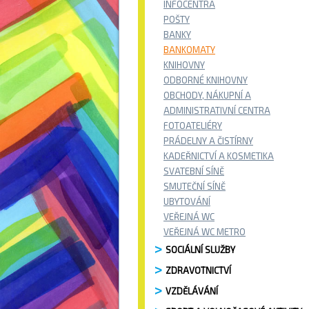
INFOCENTRA
POŠTY
BANKY
BANKOMATY
KNIHOVNY
ODBORNÉ KNIHOVNY
OBCHODY, NÁKUPNÍ A
ADMINISTRATIVNÍ CENTRA
FOTOATELIÉRY
PRÁDELNY A ČISTÍRNY
KADEŘNICTVÍ A KOSMETIKA
SVATEBNÍ SÍNĚ
SMUTEČNÍ SÍNĚ
UBYTOVÁNÍ
VEŘEJNÁ WC
VEŘEJNÁ WC METRO
SOCIÁLNÍ SLUŽBY
ZDRAVOTNICTVÍ
VZDĚLÁVÁNÍ