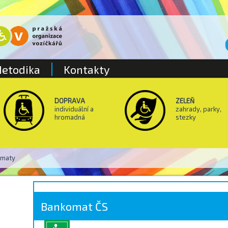
etodika
Kontakty
DOPRAVA
ZELEŇ
individuální a
zahrady, parky,
hromadná
stezky
omaty
Bankomat ČS