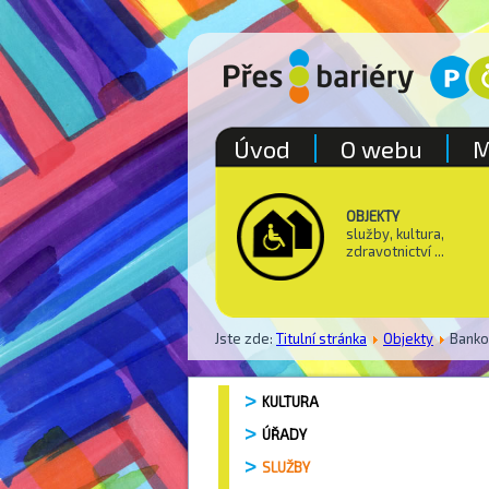
Úvod
O webu
M
OBJEKTY
služby, kultura,
zdravotnictví ...
Jste zde:
Titulní stránka
Objekty
Bank
KULTURA
ÚŘADY
SLUŽBY