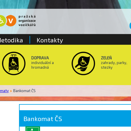
etodika
Kontakty
DOPRAVA
ZELEŇ
individuální a
zahrady, parky,
hromadná
stezky
omaty
Bankomat ČS
Bankomat ČS