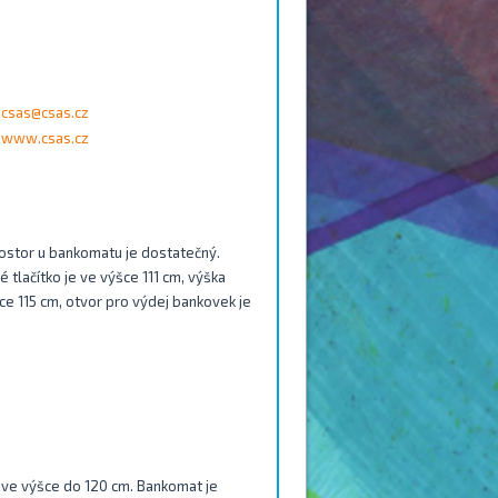
csas@csas.cz
www.csas.cz
ostor u bankomatu je dostatečný.
tlačítko je ve výšce 111 cm, výška
šce 115 cm, otvor pro výdej bankovek je
py ve výšce do 120 cm. Bankomat je