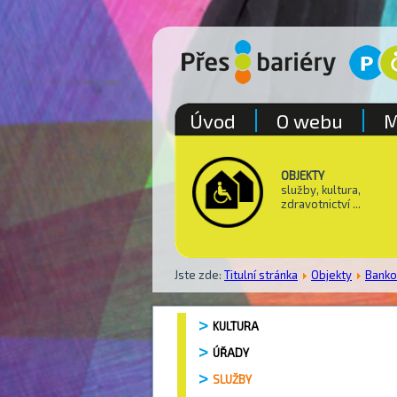
Úvod
O webu
M
OBJEKTY
služby, kultura,
zdravotnictví ...
Jste zde:
Titulní stránka
Objekty
Bank
KULTURA
ÚŘADY
SLUŽBY